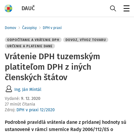
DAUČ
Menu
Domov
Časopisy
DPH v praxi
ODPOČÍTANIE A VRÁTENIE DPH
DOVOZ, VÝVOZ TOVARU
URČENIE A PLATENIE DANE
Vrátenie DPH tuzemským
platiteľom DPH z iných
členských štátov
Ing. Ján Mintál
Vydané
:
9. 12. 2020
27 minút čítania
Zdroj
:
DPH v praxi 12/2020
Podrobné pravidlá vrátenia dane z pridanej hodnoty sú
ustanovené v rámci smernice Rady 2006/112/ES o