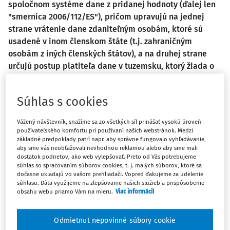
spoločnom systéme dane z pridanej hodnoty (ďalej len
"smernica 2006/112/ES"), pričom upravujú na jednej
strane vrátenie dane zdaniteľným osobám, ktoré sú
usadené v inom členskom štáte (t.j. zahraničným
osobám z iných členských štátov), a na druhej strane
určujú postup platiteľa dane v tuzemsku, ktorý žiada o
vrátenie dane uplatnenej v cenách tovarov a služieb
nakúpených v inom členskom štáte, alebo pri tovare,
Súhlas s cookies
ktorý bol dovezený do iného členského štátu.
Vážený návštevník, snažíme sa zo všetkých síl prinášať vysokú úroveň
používateľského komfortu pri používaní našich webstránok. Medzi
Podmienky spolupráce medzi daňovými orgánmi členského štátu
základné predpoklady patrí napr. aby správne fungovalo vyhľadávanie,
usadenia a členského štátu vrátenia dane upravuje nariadenie Rady
aby sme vás neobťažovali nevhodnou reklamou alebo aby sme mali
dostatok podnetov, ako web vylepšovať. Preto od Vás potrebujeme
(EÚ) č. 904/2010 o administratívnej spolupráci a boji proti podvodom
súhlas so spracovaním súborov cookies, t. j. malých súborov, ktoré sa
v oblasti dane z pridanej hodnoty, ktoré stanovuje okrem iného
dočasne ukladajú vo vašom prehliadači. Vopred ďakujeme za udelenie
pravidlá a postupy umožňujúce výmenu a uchovávanie informácií
súhlasu. Dáta využijeme na zlepšovanie našich služieb a prispôsobenie
obsahu webu priamo Vám na mieru.
Viac informácií
elektronickými prostriedkami v súvislosti s vrátením dane zdaniteľným
osobám.
Odmietnut nepovinné súbory cookie
Postup platiteľa dane v tuzemsku, ktorý žiada o vrátenie