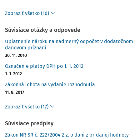
tovarov a služieb, ale o cestovných náhradách, čo
znamená, že zamestnancovi prepláca jeho výdavky,
Zobraziť všetko (16)
ktoré mal v súvislosti s pracovnou cestou. Zames
Súvisiace otázky a odpovede
Uplatnenie nároku na nadmerný odpočet v dodatočnom
daňovom priznaní
30. 11. 2010
Označenie platby DPH po 1. 1. 2012
1. 1. 2012
Zákonná lehota na vydanie rozhodnutia
11. 8. 2017
Zobraziť všetko (17)
Súvisiace predpisy
Zákon NR SR č. 222/2004 Z.z. o dani z pridanej hodnoty