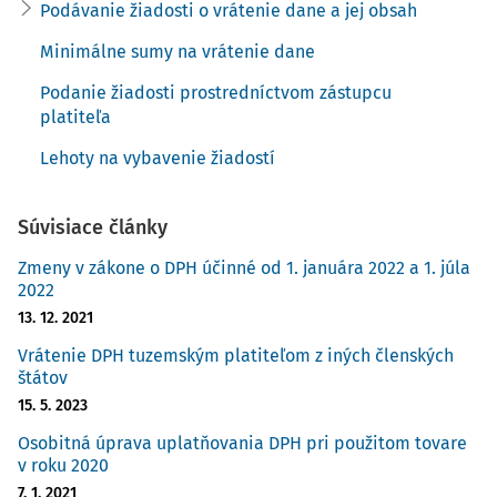
Podávanie žiadosti o vrátenie dane a jej obsah
bola mu zrušená registrácia za platiteľa DPH. Môže
Minimálne sumy na vrátenie dane
podať žiadosť o vrátenie dane v roku 2020 za rok
2019, keďže v roku 2019 bol ešte platiteľom DPH?
Podanie žiadosti prostredníctvom zástupcu
platiteľa
V danom prípade nezdaniteľná osoba už nemá
právo podať žiadosť o vrátenie dane.
Lehoty na vybavenie žiadostí
Súvisiace články
Príklad č. 3:
Zmeny v zákone o DPH účinné od 1. januára 2022 a 1. júla
Môže zamestnávateľ žiadať o vrátenie dane z
2022
výdavkov vynaložených na pracovnej ceste?
13. 12. 2021
Vrátenie DPH tuzemským platiteľom z iných členských
Ak zamestnanec vyučtováva výdavky vynaložené na
štátov
pracovnej ceste prostredníctvom cestovných
15. 5. 2023
náhrad, nie je možné ich považovať za prijaté tovary
Osobitná úprava uplatňovania DPH pri použitom tovare
a služby zamestnávateľom od iného platiteľa dane.
v roku 2020
V takomto prípade zamestnávateľ neúčtuje o kúpe
7. 1. 2021