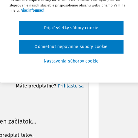
prehliadači. Vopred ďakujeme za udelenie súhlasu. Dáta využijeme na
o nehnuteľnosť predať. V prvom prípade
Zdieľať
zlepšovanie našich služieb a prispôsobenie obsahu webu priamo Vám na
z príjmu a v prípadoch 2 a 3 nie, keďže
mieru.
Viac informácií
potrebné pri predaji nehnuteľnosti
Poznámka
mu za každý z predošlých troch bodov
Prijať všetky súbory cookie
 dane pre každý spôsob nadobudnutia
ie nehnuteľnosti posudzovať ako celok,
?
Odmietnut nepovinné súbory cookie
Nastavenia súborov cookie
Máte predplatné?
Prihláste sa
len začiatok...
predplatiteľov.