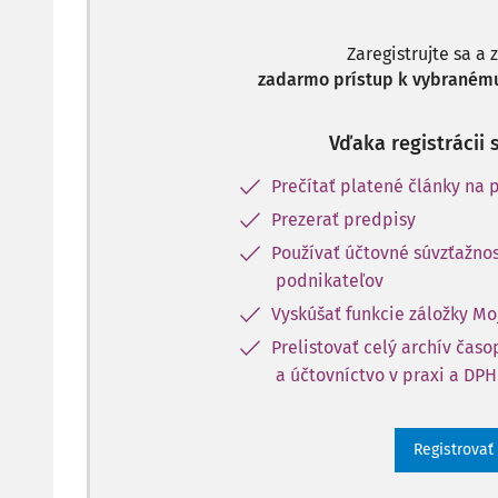
Zaregistrujte sa a 
zadarmo prístup k vybranému
Vďaka registrácii 
Prečítať platené články na p
Prezerať predpisy
Používať účtovné súvzťažnos
podnikateľov
Vyskúšať funkcie záložky Mo
Prelistovať celý archív čas
a účtovníctvo v praxi a DPH
Registrovať