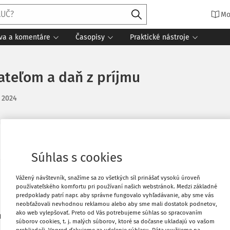
Mo
íva a komentáre
Časopisy
Praktické nástroje
ateľom a daň z príjmu
. 2024
Obľúbené
Súhlas s cookies
astiach:
Stiahnuť
Vážený návštevník, snažíme sa zo všetkých síl prinášať vysokú úroveň
používateľského komfortu pri používaní našich webstránok. Medzi základné
predpoklady patrí napr. aby správne fungovalo vyhľadávanie, aby sme vás
neobťažovali nevhodnou reklamou alebo aby sme mali dostatok podnetov,
Vytlačiť
ako web vylepšovať. Preto od Vás potrebujeme súhlas so spracovaním
i 2024.
súborov cookies, t. j. malých súborov, ktoré sa dočasne ukladajú vo vašom