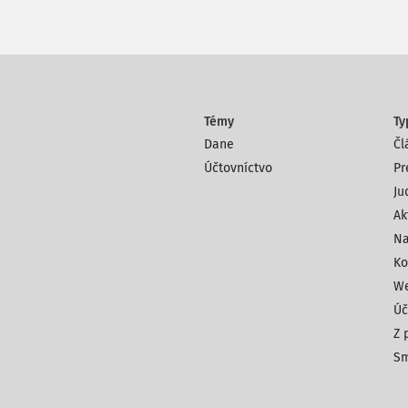
Témy
Ty
Dane
Čl
Účtovníctvo
Pr
Ju
Ak
Na
Ko
We
Úč
Z 
Sm