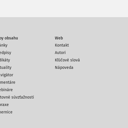
py obsahu
Web
ánky
Kontakt
edpisy
Autori
dikáty
Kľúčové slová
tuality
Nápoveda
vigátor
mentáre
bináre
tovné súvzťažnosti
praxe
ernice