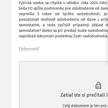
Fyzická osoba sa chystá v októbri roka 2024 tút
teda FO spĺňa podmienky pre oslobodenie od dane 
neprešlo 5 rokov od týchto nadobudnutí. Je 
posudzovať možnosť oslobodenia od dane z príj
samostatne, a teda vyčísliť prípadný základ
samostatne? Alebo sa pri predaji bude nadobudnut
napríklad dátumom poslednej časti nadobudnutia
Odpoveď
Zatiaľ ste si prečítali 
Celý dokument je len pre 