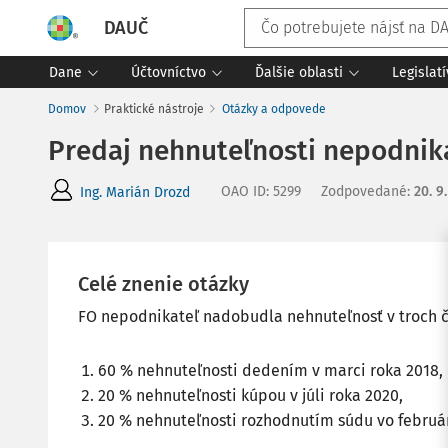
DAUČ
Dane
Účtovníctvo
Ďalšie oblasti
Legislat
Domov
Praktické nástroje
Otázky a odpovede
Predaj nehnuteľnosti nepodnik
OAO ID
:
5299
Zodpovedané
:
20. 9
Ing. Marián Drozd
Celé znenie otázky
FO nepodnikateľ nadobudla nehnuteľnosť v troch č
60 % nehnuteľnosti dedením v marci roka 2018,
20 % nehnuteľnosti kúpou v júli roka 2020,
20 % nehnuteľnosti rozhodnutím súdu vo február