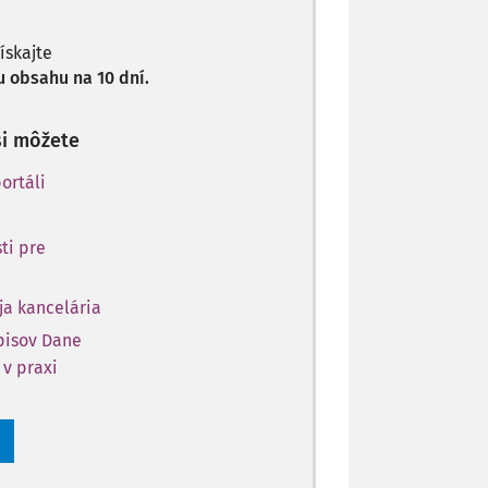
získajte
 obsahu na 10 dní.
si môžete
ortáli
ti pre
ja kancelária
opisov Dane
 v praxi