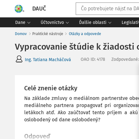
DAUČ
Dane
Účtovníctvo
Ďalšie oblasti
Legislat
Domov
Praktické nástroje
Otázky a odpovede
Vypracovanie štúdie k žiadosti 
OAO ID
:
4178
Zodpovedané
Ing. Tatiana Macháčová
Celé znenie otázky
Na základe zmluvy o mediálnom partnerstve obec 
mediálneho partnera propagovať pri organizova
letákoch atď. Ako zaúčtovať tento príjem a akú
oslobodený od dane oslobodený?
Odpoveď