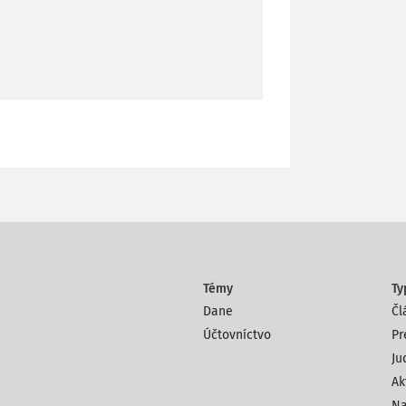
Témy
Ty
Dane
Čl
Účtovníctvo
Pr
Ju
Ak
Na