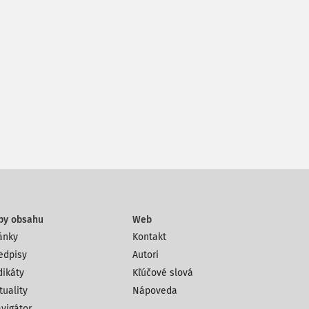
py obsahu
Web
ánky
Kontakt
edpisy
Autori
dikáty
Kľúčové slová
tuality
Nápoveda
vigátor