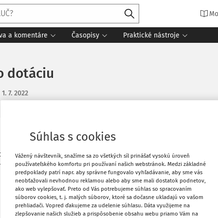
Mo
íva a komentáre
Časopisy
Praktické nástroje
o dotáciu
:
1. 7. 2022
Súhlas s cookies
Obľúbené
sa zaviazala, že bude organizáciu ako
Vážený návštevník, snažíme sa zo všetkých síl prinášať vysokú úroveň
používateľského komfortu pri používaní našich webstránok. Medzi základné
ní podujatí formou loga na plagátoch,
Stiahnuť
predpoklady patrí napr. aby správne fungovalo vyhľadávanie, aby sme vás
 položku použiť? Je tento príjem obce
neobťažovali nevhodnou reklamou alebo aby sme mali dostatok podnetov,
ako web vylepšovať. Preto od Vás potrebujeme súhlas so spracovaním
Vytlačiť
súborov cookies, t. j. malých súborov, ktoré sa dočasne ukladajú vo vašom
prehliadači. Vopred ďakujeme za udelenie súhlasu. Dáta využijeme na
zlepšovanie našich služieb a prispôsobenie obsahu webu priamo Vám na