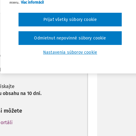
mieru.
Viac informácií
Zdieľať
Prijať všetky súbory cookie
Máte predplatné?
Prihláste sa
Poznámka
Odmietnut nepovinné súbory cookie
Nastavenia súborov cookie
len začiatok...
predplatiteľov.
získajte
 obsahu na 10 dní.
si môžete
ortáli