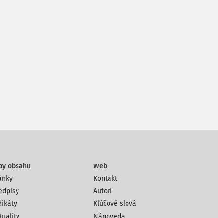
py obsahu
Web
ánky
Kontakt
edpisy
Autori
dikáty
Kľúčové slová
tuality
Nápoveda