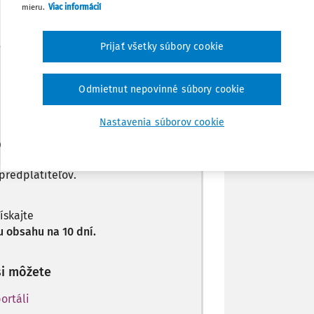
mieru.
Viac informácií
Zdieľať
Prijať všetky súbory cookie
Poznámka
Máte predplatné?
Prihláste sa
Odmietnut nepovinné súbory cookie
Nastavenia súborov cookie
len začiatok...
predplatiteľov.
získajte
 obsahu na 10 dní.
si môžete
ortáli