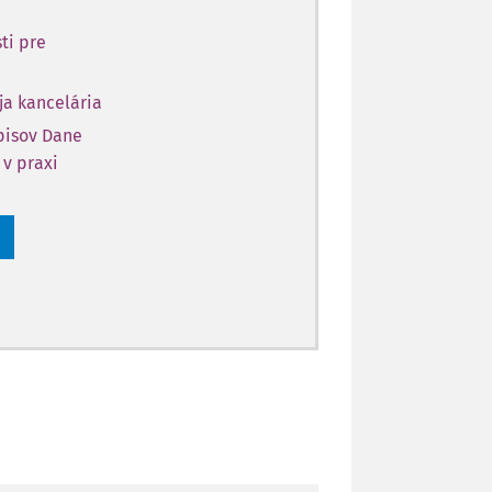
ti pre
ja kancelária
opisov Dane
 v praxi