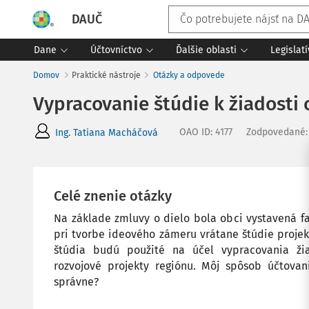
DAUČ
Dane
Účtovníctvo
Ďalšie oblasti
Legislat
Domov
Praktické nástroje
Otázky a odpovede
Vypracovanie štúdie k žiadosti 
OAO ID
:
4177
Zodpovedané
Ing. Tatiana Macháčová
Celé znenie otázky
Na základe zmluvy o dielo bola obci vystavená f
pri tvorbe ideového zámeru vrátane štúdie proje
štúdia budú použité na účel vypracovania žia
rozvojové projekty regiónu. Môj spôsob účtovani
správne?