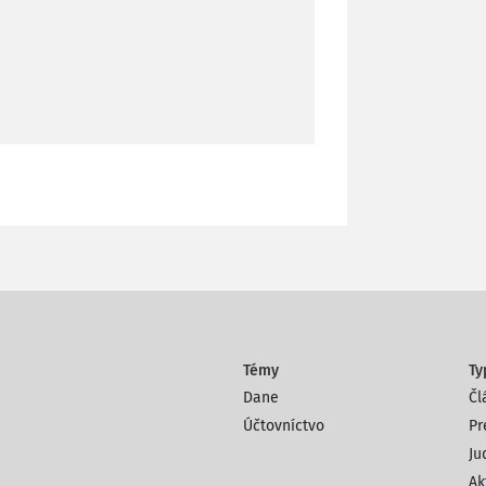
Témy
Ty
Dane
Čl
Účtovníctvo
Pr
Ju
Ak