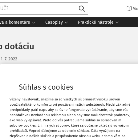
Mo
íva a komentáre
Časopisy
Praktické nástroje
o dotáciu
:
1. 7. 2022
Súhlas s cookies
Obľúbené
aktúra, ktorej predmetom je spolupráca
Vážený návštevník, snažíme sa zo všetkých síl prinášať vysokú úroveň
ktu "Environmentálna výchova". Zámer a
používateľského komfortu pri používaní našich webstránok. Medzi základné
Stiahnuť
predpoklady patrí napr. aby správne fungovalo vyhľadávanie, aby sme vás
dosti o poskytnutie prostriedkov na
neobťažovali nevhodnou reklamou alebo aby sme mali dostatok podnetov,
a je: 518/321 a položka 637011. Je to
ako web vylepšovať. Preto od Vás potrebujeme súhlas so spracovaním
Vytlačiť
súborov cookies, t. j. malých súborov, ktoré sa dočasne ukladajú vo vašom
prehliadači. Vopred ďakujeme za udelenie súhlasu. Dáta využijeme na
zlepšovanie našich služieb a prispôsobenie obsahu webu priamo Vám na