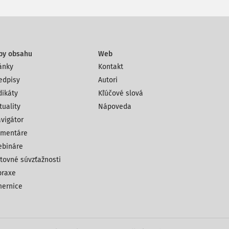
py obsahu
Web
ánky
Kontakt
edpisy
Autori
dikáty
Kľúčové slová
tuality
Nápoveda
vigátor
mentáre
bináre
tovné súvzťažnosti
praxe
ernice