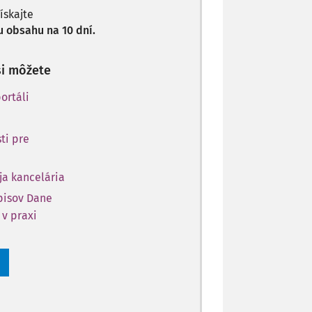
získajte
 obsahu na 10 dní.
si môžete
ortáli
ti pre
ja kancelária
opisov Dane
 v praxi