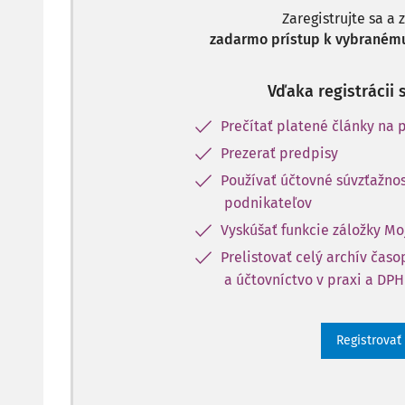
Zaregistrujte sa a 
zadarmo prístup k vybranému
Vďaka registrácii 
Prečítať platené články na p
Prezerať predpisy
Používať účtovné súvzťažnos
podnikateľov
Vyskúšať funkcie záložky Mo
Prelistovať celý archív čas
a účtovníctvo v praxi a DPH
Registrovať