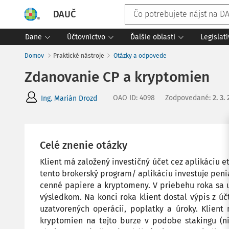
DAUČ
Dane
Účtovníctvo
Ďalšie oblasti
Legislat
Domov
Praktické nástroje
Otázky a odpovede
Zdanovanie CP a kryptomien
OAO ID
:
4098
Zodpovedané
:
2. 3.
Ing. Marián Drozd
Celé znenie otázky
Klient má založený investičný účet cez aplikáciu 
tento brokerský program/ aplikáciu investuje peni
cenné papiere a kryptomeny. V priebehu roka sa u
výsledkom. Na konci roka klient dostal výpis z úč
uzatvorených operácii, poplatky a úroky. Klient
kryptomien na tejto burze v podobe stakingu (ni