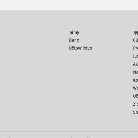
Témy
Ty
Dane
Čl
Účtovníctvo
Pr
Ju
Ak
Na
Ko
We
Úč
Z 
Sm