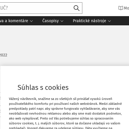
Mo
íva a komentáre
Časopisy
Praktické nástroje
 2022
Obľúbené
Súhlas s cookies
etoro, na ktorom má vložené peniaze. Cez
aze tým, že sa predávajú a kupujú akcie,
Stiahnuť
Vážený návštevník, snažíme sa zo všetkých síl prinášať vysokú úroveň
skutoční viacero operácii a uzavrú sa s
používateľského komfortu pri používaní našich webstránok. Medzi základné
predpoklady patrí napr. aby správne fungovalo vyhľadávanie, aby sme vás
tu etoro, kde má vyčíslený zisk z týchto
neobťažovali nevhodnou reklamou alebo aby sme mali dostatok podnetov,
Vytlačiť
 mal počas roka aj príjem z obchodu z
ako web vylepšovať. Preto od Vás potrebujeme súhlas so spracovaním
súborov cookies, t. j. malých súborov, ktoré sa dočasne ukladajú vo vašom
ečo ako úrok za to, že sa určitú dobu
prehliadači. Vopred ďakujeme za udelenie súhlasu. Dáta využijeme na