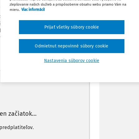
le z tohto investičného účtu v aplikácii
Zdieľať
zlepšovanie našich služieb a prispôsobenie obsahu webu priamo Vám na
ú na investovanie v aplikácii. Je klient
mieru.
Viac informácií
operácii počas roka - zdaniť v daňovom
Zároveň klient kúpil kryptomenu, ktorú
Poznámka
Prijať všetky súbory cookie
dmenu za to, že tam nechal kryptomenu.
túto odmenu zdaniť?
Odmietnut nepovinné súbory cookie
Nastavenia súborov cookie
Máte predplatné?
Prihláste sa
len začiatok...
predplatiteľov.