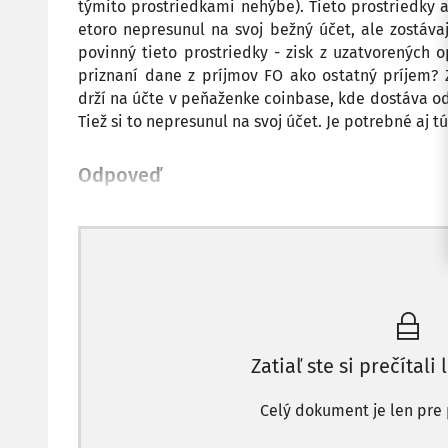
týmito prostriedkami nehýbe). Tieto prostriedky a
etoro nepresunul na svoj bežný účet, ale zostávaj
povinný tieto prostriedky - zisk z uzatvorených 
priznaní dane z príjmov FO ako ostatný príjem? 
drží na účte v peňaženke coinbase, kde dostáva o
Tiež si to nepresunul na svoj účet. Je potrebné aj 
Odpoveď
Zatiaľ ste si prečítali 
Celý dokument je len pre 