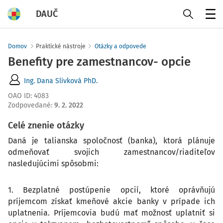
DAUČ
Menu
Domov
Praktické nástroje
Otázky a odpovede
Benefity pre zamestnancov- opcie
Ing. Dana Slivková PhD.
OAO ID
:
4083
Zodpovedané
:
9. 2. 2022
Celé znenie otázky
Daná je talianska spoločnosť (banka), ktorá plánuje
odmeňovať svojich zamestnancov/riaditeľov
nasledujúcimi spôsobmi:
1. Bezplatné postúpenie opcií, ktoré oprávňujú
príjemcom získať kmeňové akcie banky v prípade ich
uplatnenia. Príjemcovia budú mať možnosť uplatniť si