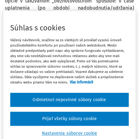
opcie v takzvanom „bezhotovostnom“ spôsobe: v čase
uplatnenia (po období nadobudnutia/udržania)
príjemca dostane počet akcií rovnajúci sa celkovej
trhovej hodnote akcií zodpovedajúcich uplatneným
Súhlas s cookies
opciám bez sumy realizačnej ceny a príslušnej zrážkovej
dane, vydelených trhovou hodnotou jednej akcie.
Vážený návštevník, snažíme sa zo všetkých síl prinášať vysokú úroveň
používateľského komfortu pri používaní našich webstránok. Medzi
základné predpoklady patrí napr. aby správne fungovalo vyhľadávanie,
2. Bezplatné postúpenie nástrojov spojených s akciami
aby sme vás neobťažovali nevhodnou reklamou alebo aby sme mali
príjemcom, ktorí tak získajú právo prijať (v deň
dostatok podnetov, ako web vylepšovať. Preto od Vás potrebujeme
súhlas so spracovaním súborov cookies, t. j. malých súborov, ktoré sa
uplatnenia) platbu v hotovosti vo výške rovnajúcej sa
dočasne ukladajú vo vašom prehliadači. Vopred ďakujeme za udelenie
rozdielu medzi trhovou hodnotou určitého počtu akcií
súhlasu. Dáta využijeme na zlepšovanie našich služieb a prispôsobenie
banky (referenčná cena) a vopred stanovenou
obsahu webu priamo Vám na mieru.
Viac informácií
realizačnou cenou. Aké sú daňové a odvodové dôsledky
horeuvedených benefitov z hľadiska medzinárodného
Odmietnut nepovinné súbory cookie
zdaňovania a slovenského daňového práva v prípade, ak
ich príjemcom je rezident Slovenskej republiky?
Prijať všetky súbory cookie
Odpoveď
Nastavenia súborov cookie