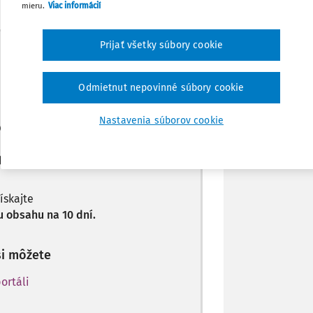
mieru.
Viac informácií
Zdieľať
Prijať všetky súbory cookie
Máte predplatné?
Prihláste sa
Poznámka
Odmietnut nepovinné súbory cookie
Nastavenia súborov cookie
len začiatok...
predplatiteľov.
získajte
 obsahu na 10 dní.
si môžete
ortáli