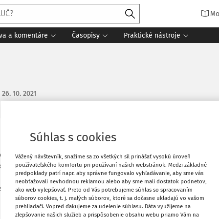
Mo
íva a komentáre
Časopisy
Praktické nástroje
:
26. 10. 2021
Súhlas s cookies
Obľúbené
ýroba oceľového prístreška v hodnote 4
Vážený návštevník, snažíme sa zo všetkých síl prinášať vysokú úroveň
používateľského komfortu pri používaní našich webstránok. Medzi základné
ikácia. Je to 021 - stavba? Ekonomická
Stiahnuť
predpoklady patrí napr. aby správne fungovalo vyhľadávanie, aby sme vás
é povolenie nie je, išlo ako o drobnú
neobťažovali nevhodnou reklamou alebo aby sme mali dostatok podnetov,
 služba a na 518?
ako web vylepšovať. Preto od Vás potrebujeme súhlas so spracovaním
Vytlačiť
súborov cookies, t. j. malých súborov, ktoré sa dočasne ukladajú vo vašom
prehliadači. Vopred ďakujeme za udelenie súhlasu. Dáta využijeme na
zlepšovanie našich služieb a prispôsobenie obsahu webu priamo Vám na