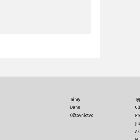
Témy
Ty
Dane
Čl
Účtovníctvo
Pr
Ju
Ak
Na