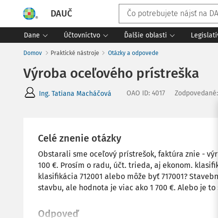
DAUČ
Dane
Účtovníctvo
Ďalšie oblasti
Legislat
Domov
Praktické nástroje
Otázky a odpovede
Výroba oceľového prístreška
OAO ID
:
4017
Zodpovedané
Ing. Tatiana Macháčová
Celé znenie otázky
Obstarali sme oceľový prístrešok, faktúra znie - v
100 €. Prosím o radu, účt. trieda, aj ekonom. klasif
klasifikácia 712001 alebo môže byť 717001? Stavebn
stavbu, ale hodnota je viac ako 1 700 €. Alebo je to
Odpoveď