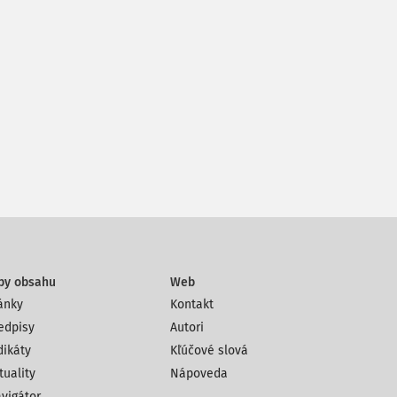
py obsahu
Web
ánky
Kontakt
edpisy
Autori
dikáty
Kľúčové slová
tuality
Nápoveda
vigátor