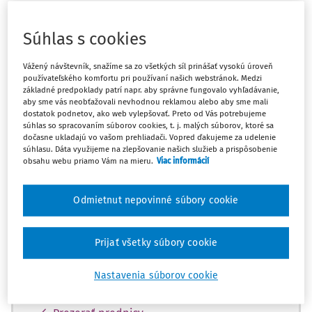
Súhlas s cookies
Máte predplatné?
Prihláste sa
Vážený návštevník, snažíme sa zo všetkých síl prinášať vysokú úroveň
používateľského komfortu pri používaní našich webstránok. Medzi
základné predpoklady patrí napr. aby správne fungovalo vyhľadávanie,
aby sme vás neobťažovali nevhodnou reklamou alebo aby sme mali
dostatok podnetov, ako web vylepšovať. Preto od Vás potrebujeme
Zatiaľ ste si prečítali len začiatok...
súhlas so spracovaním súborov cookies, t. j. malých súborov, ktoré sa
dočasne ukladajú vo vašom prehliadači. Vopred ďakujeme za udelenie
súhlasu. Dáta využijeme na zlepšovanie našich služieb a prispôsobenie
Celý dokument je len pre predplatiteľov.
obsahu webu priamo Vám na mieru.
Viac informácií
Zaregistrujte sa a získajte
Odmietnut nepovinné súbory cookie
zadarmo prístup k vybranému obsahu na
10 dní.
Prijať všetky súbory cookie
Vďaka registrácii si môžete
Nastavenia súborov cookie
Prečítať platené články na portáli