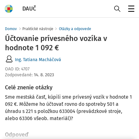
DAUČ
Menu
Domov
Praktické nástroje
Otázky a odpovede
Účtovanie prívesného vozíka v
hodnote 1 092 €
Ing. Tatiana Macháčová
OAO ID
:
4707
Zodpovedané
:
14. 8. 2023
Celé znenie otázky
Sme mestská časť, kúpili sme prívesný vozík v hodnote 1
092 €. Môžeme ho účtovať rovno do spotreby 501 a
úhradu s 221 s položkou 633004 (prevádzkové stroje,
alebo 63306 všeob. materiál)?
Odpoveď