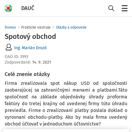
DAUČ
Menu
Domov
Praktické nástroje
Otázky a odpovede
Spotový obchod
Ing. Marián Drozd
OAO ID
:
3993
Zodpovedané
:
14. 9. 2021
Celé znenie otázky
Firma zrealizovala spot nákup USD od spoločnosti
zaoberajúcej sa zahraničnými menami a platbami.Táto
spoločnosť na základe objednávky úhrady proforma
faktúry do tretej krajiny od uvedenej firmy túto úhradu
previedla. Firme o zrealizovaní platby poslala doklad o
vyrovnaní obchodu-platby. Ako by mala firma uvedený
obchod účtovať v jednoduchom účtovníctve?