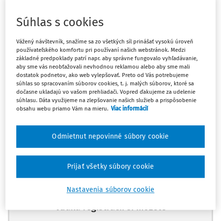
Odpoveď
Súhlas s cookies
Vážený návštevník, snažíme sa zo všetkých síl prinášať vysokú úroveň
Máte predplatné?
Prihláste sa
používateľského komfortu pri používaní našich webstránok. Medzi
základné predpoklady patrí napr. aby správne fungovalo vyhľadávanie,
aby sme vás neobťažovali nevhodnou reklamou alebo aby sme mali
dostatok podnetov, ako web vylepšovať. Preto od Vás potrebujeme
súhlas so spracovaním súborov cookies, t. j. malých súborov, ktoré sa
dočasne ukladajú vo vašom prehliadači. Vopred ďakujeme za udelenie
súhlasu. Dáta využijeme na zlepšovanie našich služieb a prispôsobenie
Zatiaľ ste si prečítali len začiatok...
obsahu webu priamo Vám na mieru.
Viac informácií
Celý dokument je len pre predplatiteľov.
Odmietnut nepovinné súbory cookie
Zaregistrujte sa a získajte
Prijať všetky súbory cookie
zadarmo prístup k vybranému obsahu na
10 dní.
Nastavenia súborov cookie
Vďaka registrácii si môžete