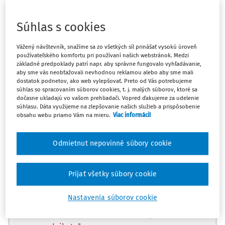
Máte predplatné?
Prihláste sa
Súhlas s cookies
Vážený návštevník, snažíme sa zo všetkých síl prinášať vysokú úroveň
používateľského komfortu pri používaní našich webstránok. Medzi
Zatiaľ ste si prečítali len začiatok...
základné predpoklady patrí napr. aby správne fungovalo vyhľadávanie,
aby sme vás neobťažovali nevhodnou reklamou alebo aby sme mali
dostatok podnetov, ako web vylepšovať. Preto od Vás potrebujeme
Celý dokument je len pre predplatiteľov.
súhlas so spracovaním súborov cookies, t. j. malých súborov, ktoré sa
dočasne ukladajú vo vašom prehliadači. Vopred ďakujeme za udelenie
súhlasu. Dáta využijeme na zlepšovanie našich služieb a prispôsobenie
Zaregistrujte sa a získajte
obsahu webu priamo Vám na mieru.
Viac informácií
zadarmo prístup k vybranému obsahu na
10 dní.
Odmietnut nepovinné súbory cookie
Vďaka registrácii si môžete
Prijať všetky súbory cookie
Prečítať platené články na portáli
Nastavenia súborov cookie
Prezerať predpisy
Používať účtovné súvzťažnosti pre