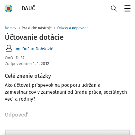
DAUČ
Menu
Domov
Praktické nástroje
Otázky a odpovede
Účtovanie dotácie
Ing. Dušan Dobšovič
OAO ID
:
37
Zodpovedané
:
1. 1. 2012
Celé znenie otázky
Ako účtovať príspevok na podporu udržania
zamestnancov v zamestnaní od úradu práce, sociálnych
vecí a rodiny?
Odpoveď