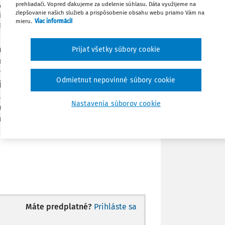
O1, ani SRO2 nemá stálu prevádzkareň z
prehliadači. Vopred ďakujeme za udelenie súhlasu. Dáta využijeme na
Zdieľať
zlepšovanie našich služieb a prispôsobenie obsahu webu priamo Vám na
 zákona o DPH na Slovensku. Tiež nemajú
mieru.
Viac informácií
SRO1 a SRO2 má toho istého jediného
 závislé osoby (ekonomické, majetkové
Poznámka
ené. FO je majiteľom SRO1. Podľa článku
Prijať všetky súbory cookie
y o zamedzení dvojitého zdanenia medzi
uverejnená v Zbierke zákonov pod č.
Odmietnut nepovinné súbory cookie
íjmov zisky, ktoré poberá rezident Českej
uvedeného v článku 6 tejto zmluvy a
Nastavenia súborov cookie
jú zdaneniu v Slovenskej republike.
nehnuteľnosti umiestnenej na území SR
lovanú transakciu) podľa slovenského
Máte predplatné?
Prihláste sa