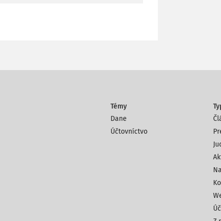
Témy
Ty
Dane
Čl
Účtovníctvo
Pr
Ju
Ak
Na
Ko
We
Úč