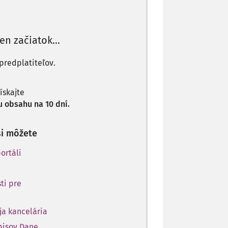
len začiatok...
predplatiteľov.
získajte
 obsahu na 10 dní.
si môžete
ortáli
ti pre
ja kancelária
opisov Dane