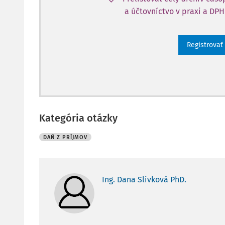
a účtovníctvo v praxi a DPH
Registrovať
Kategória otázky
DAŇ Z PRÍJMOV
Ing. Dana Slivková PhD.