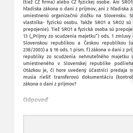
(tiež CZ firma) alebo CZ fyzickej osobe. Ani SR
hľadiska zákona o dani z príjmov, ani z hľadiska
umiestnenú organizačnú zložku na Slovensku. 
vlastníka- fyzickú osobu. Takže SRO1 a SRO2 sú
prepojenie). Tiež SRO1 a fyzická osoba sú prepoj
13 („Príjmy zo scudzenia majetku“) ods. 1 zmluv
Slovenskou republikou a Českou republikou (
238/2003) a § 16 ods. 1 písm. f) zákona o dani z pr
republiky zo scudzenia nehnuteľného majetku 
umiestneného v Slovenskej republike podlieha
Otázkou je, či hore uvedený účastníci predaja 
musia riešiť transferovú dokumentáciu (kontro
zákona o dani z príjmov?
Odpoveď