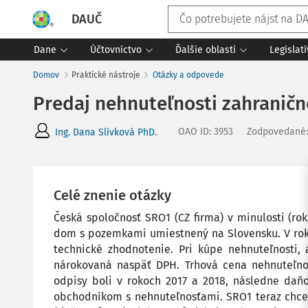
DAUČ
Dane
Účtovníctvo
Ďalšie oblasti
Legislat
Domov
Praktické nástroje
Otázky a odpovede
Predaj nehnuteľnosti zahranič
OAO ID
:
3953
Zodpovedané
Ing. Dana Slivková PhD.
Celé znenie otázky
Česká spoločnosť SRO1 (CZ firma) v minulosti (ro
dom s pozemkami umiestnený na Slovensku. V rok
technické zhodnotenie. Pri kúpe nehnuteľnosti,
nárokovaná naspäť DPH. Trhová cena nehnuteľno
odpisy boli v rokoch 2017 a 2018, následne daňo
obchodníkom s nehnuteľnosťami. SRO1 teraz chce