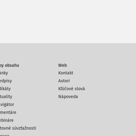
py obsahu
Web
ánky
Kontakt
edpisy
Autori
dikáty
Kľúčové slová
tuality
Nápoveda
vigátor
mentáre
bináre
tovné súvzťažnosti