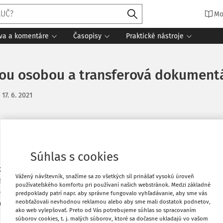
Mo
íva a komentáre
Časopisy
Praktické nástroje
nou osobou a transferová dokument
:
17. 6. 2021
Obľúbené
Súhlas s cookies
k 2017) kúpila (kúpna zmluva) rekreačný
u 2018 bolo vykonané na nehnuteľnosti
Stiahnuť
Vážený návštevník, snažíme sa zo všetkých síl prinášať vysokú úroveň
 ani pri technickom zhodnotení nebola
používateľského komfortu pri používaní našich webstránok. Medzi základné
sti je teraz cca. 400 000 EUR. Daňové
predpoklady patrí napr. aby správne fungovalo vyhľadávanie, aby sme vás
Vytlačiť
neobťažovali nevhodnou reklamou alebo aby sme mali dostatok podnetov,
vé odpisy boli prerušené. SRO1 nie je
ako web vylepšovať. Preto od Vás potrebujeme súhlas so spracovaním
 predať nehnuteľnosť spoločnosti SRO2
súborov cookies, t. j. malých súborov, ktoré sa dočasne ukladajú vo vašom