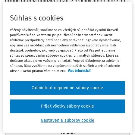
pripočitateľná položka k dani z príjmov alebo môže do
daňových výdavkov odpísať celú zostatkovú hodnotu
HIM.
Súhlas s cookies
Odpoveď
Vážený návštevník, snažíme sa zo všetkých síl prinášať vysokú úroveň
používateľského komfortu pri používaní našich webstránok. Medzi
základné predpoklady patrí napr. aby správne fungovalo vyhľadávanie,
aby sme vás neobťažovali nevhodnou reklamou alebo aby sme mali
dostatok podnetov, ako web vylepšovať. Preto od Vás potrebujeme
Máte predplatné?
Prihláste sa
súhlas so spracovaním súborov cookies, t. j. malých súborov, ktoré sa
dočasne ukladajú vo vašom prehliadači. Vopred ďakujeme za udelenie
súhlasu. Dáta využijeme na zlepšovanie našich služieb a prispôsobenie
obsahu webu priamo Vám na mieru.
Viac informácií
Zatiaľ ste si prečítali len začiatok...
Odmietnut nepovinné súbory cookie
Celý dokument je len pre predplatiteľov.
Prijať všetky súbory cookie
Zaregistrujte sa a získajte
Nastavenia súborov cookie
zadarmo prístup k vybranému obsahu na
10 dní.