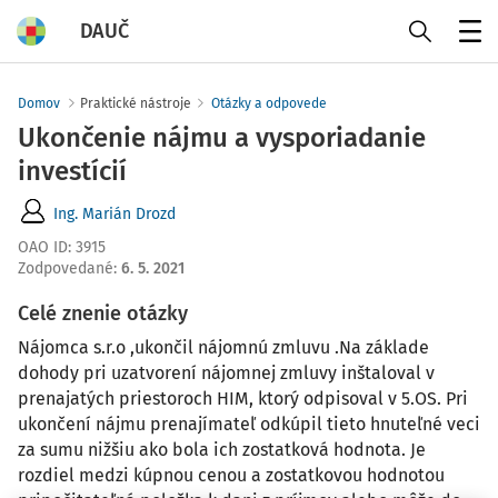
DAUČ
Menu
Domov
Praktické nástroje
Otázky a odpovede
Ukončenie nájmu a vysporiadanie
investícií
Ing. Marián Drozd
OAO ID
:
3915
Zodpovedané
:
6. 5. 2021
Celé znenie otázky
Nájomca s.r.o ,ukončil nájomnú zmluvu .Na základe
dohody pri uzatvorení nájomnej zmluvy inštaloval v
prenajatých priestoroch HIM, ktorý odpisoval v 5.OS. Pri
ukončení nájmu prenajímateľ odkúpil tieto hnuteľné veci
za sumu nižšiu ako bola ich zostatková hodnota. Je
rozdiel medzi kúpnou cenou a zostatkovou hodnotou