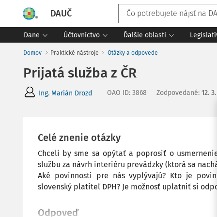
DAUČ
Dane
Účtovníctvo
Ďalšie oblasti
Legislat
Domov
Praktické nástroje
Otázky a odpovede
Prijatá služba z ČR
OAO ID
:
3868
Zodpovedané
:
12. 3
Ing. Marián Drozd
Celé znenie otázky
Chceli by sme sa opýtať a poprosiť o usmernenie:
službu za návrh interiéru prevádzky (ktorá sa nac
Aké povinnosti pre nás vyplývajú? Kto je povi
slovenský platiteľ DPH? Je možnosť uplatniť si odp
Odpoveď