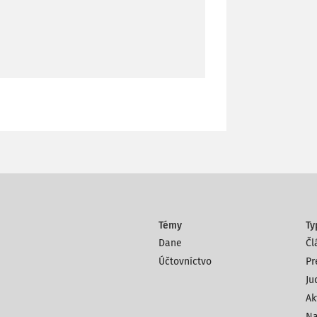
Témy
Ty
Dane
Čl
Účtovníctvo
Pr
Ju
Ak
Na