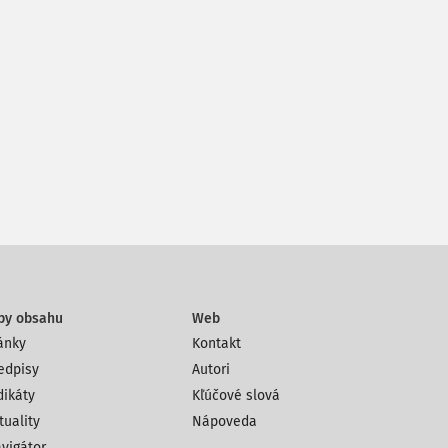
py obsahu
Web
ánky
Kontakt
edpisy
Autori
dikáty
Kľúčové slová
tuality
Nápoveda
vigátor