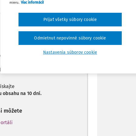
mieru.
Viac informácií
Zdieľať
Prijať všetky súbory cookie
Máte predplatné?
Prihláste sa
Poznámka
Odmietnut nepovinné súbory cookie
Nastavenia súborov cookie
len začiatok...
predplatiteľov.
získajte
 obsahu na 10 dní.
si môžete
ortáli