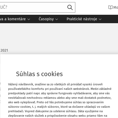
Mo
íva a komentáre
Časopisy
Praktické nástroje
. 2021
Súhlas s cookies
Obľúbené
 Slovenská firma, platiteľ DPH, prijala
Vážený návštevník, snažíme sa zo všetkých síl prinášať vysokú úroveň
používateľského komfortu pri používaní našich webstránok. Medzi základné
hádza na SR) od českého neplatiteľa DPH.
Stiahnuť
predpoklady patrí napr. aby správne fungovalo vyhľadávanie, aby sme vás
nný platiť DPH z tejto služby? My ako
neobťažovali nevhodnou reklamou alebo aby sme mali dostatok podnetov,
očítanie DPH? Uvádza sa to v KV?
ako web vylepšovať. Preto od Vás potrebujeme súhlas so spracovaním
Vytlačiť
súborov cookies, t. j. malých súborov, ktoré sa dočasne ukladajú vo vašom
prehliadači. Vopred ďakujeme za udelenie súhlasu. Dáta využijeme na
zlepšovanie našich služieb a prispôsobenie obsahu webu priamo Vám na