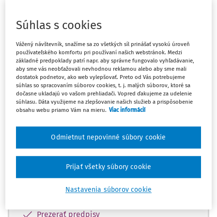
Súhlas s cookies
Máte predplatné?
Prihláste sa
Vážený návštevník, snažíme sa zo všetkých síl prinášať vysokú úroveň
používateľského komfortu pri používaní našich webstránok. Medzi
základné predpoklady patrí napr. aby správne fungovalo vyhľadávanie,
aby sme vás neobťažovali nevhodnou reklamou alebo aby sme mali
dostatok podnetov, ako web vylepšovať. Preto od Vás potrebujeme
Zatiaľ ste si prečítali len začiatok...
súhlas so spracovaním súborov cookies, t. j. malých súborov, ktoré sa
dočasne ukladajú vo vašom prehliadači. Vopred ďakujeme za udelenie
Celý dokument je len pre predplatiteľov.
súhlasu. Dáta využijeme na zlepšovanie našich služieb a prispôsobenie
obsahu webu priamo Vám na mieru.
Viac informácií
Zaregistrujte sa a získajte
Odmietnut nepovinné súbory cookie
zadarmo prístup k vybranému obsahu na
10 dní.
Prijať všetky súbory cookie
Vďaka registrácii si môžete
Nastavenia súborov cookie
Prečítať platené články na portáli
Prezerať predpisy