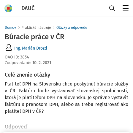
DAUČ
Menu
Domov
Praktické nástroje
Otázky a odpovede
Búracie práce v ČR
Ing. Marián Drozd
OAO ID
:
3854
Zodpovedané
:
10. 2. 2021
Celé znenie otázky
Platiteľ DPH na Slovensku chce poskytnúť búracie služby
v ČR. Faktúru bude vystavovať slovenskej spoločnosti,
ktorá je platiteľom DPH na Slovensku. Je správne vystaviť
faktúru s prenosom DPH, alebo sa treba registrovať ako
platiteľ DPH v ČR?
Odpoveď