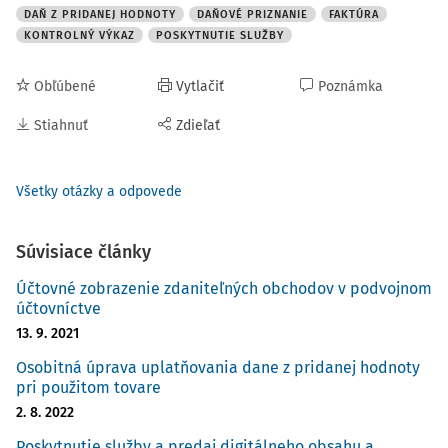
DAŇ Z PRIDANEJ HODNOTY
DAŇOVÉ PRIZNANIE
FAKTÚRA
KONTROLNÝ VÝKAZ
POSKYTNUTIE SLUŽBY
Obľúbené
Vytlačiť
Poznámka
Stiahnuť
Zdieľať
Všetky otázky a odpovede
Súvisiace články
Účtovné zobrazenie zdaniteľných obchodov v podvojnom
účtovníctve
13. 9. 2021
Osobitná úprava uplatňovania dane z pridanej hodnoty
pri použitom tovare
2. 8. 2022
Poskytnutie služby a predaj digitálneho obsahu a