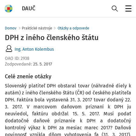
DAUČ
Menu
Domov
Praktické nástroje
Otázky a odpovede
DPH z iného členského štátu
Ing. Anton Kolembus
OAO ID
:
2938
Zodpovedané
:
25. 5. 2017
Celé znenie otázky
Slovenský platiteľ DPH obstaral tovar (náhradné diely k
autám) z iného členského štátu (ČR) od českého platiteľa
DPH. Faktúra bola vystavená 31. 3. 2017 tovar dodaný 22.
3. 2017. V marcovom daňovom priznaní k DPH ju
neuviedol, faktúru obdržal 15. 5. 2017. Musí podať
dodatočné daňové priznanie k DPH a dodatočný
kontrolný výkaz k DPH za mesiac marec 2017? Daňová
povinnosť vznikla dňom vyhotovenia fa (31. 3. 2017),