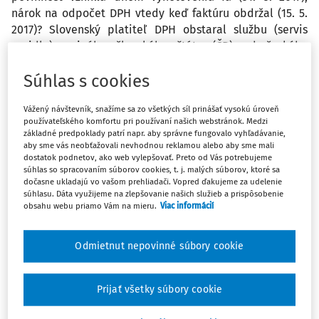
nárok na odpočet DPH vtedy keď faktúru obdržal (15. 5.
2017)? Slovenský platiteľ DPH obstaral službu (servis
vozidla) z iného členského štátu (ČR) od českého
platiteľa DPH. Faktúra bola vystavená 3. 4. 2017 služba
Súhlas s cookies
dodaná 31. 3. 2017. V marcovom daňovom priznaní k DPH
ju neuviedol, faktúru obdržal 15. 5. 2017. Musí podať
Vážený návštevník, snažíme sa zo všetkých síl prinášať vysokú úroveň
dodatočné daňové priznanie k DPH a dodatočný
používateľského komfortu pri používaní našich webstránok. Medzi
kontrolný výkaz k DPH za mesiac marec 2017? Daňová
základné predpoklady patrí napr. aby správne fungovalo vyhľadávanie,
povinnosť vznikla dňom dodania služby (31. 3. 2017),
aby sme vás neobťažovali nevhodnou reklamou alebo aby sme mali
dostatok podnetov, ako web vylepšovať. Preto od Vás potrebujeme
nárok na odpočet DPH taktiež 31. 3. 2017 podľa § 51 ods. 1
súhlas so spracovaním súborov cookies, t. j. malých súborov, ktoré sa
písm. b) = daň je vedená v záznamoch?
dočasne ukladajú vo vašom prehliadači. Vopred ďakujeme za udelenie
súhlasu. Dáta využijeme na zlepšovanie našich služieb a prispôsobenie
obsahu webu priamo Vám na mieru.
Viac informácií
Odpoveď
Odmietnut nepovinné súbory cookie
Máte predplatné?
Prihláste sa
Prijať všetky súbory cookie