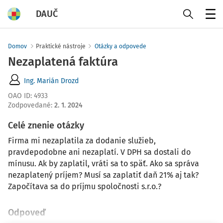
DAUČ
Menu
Domov
Praktické nástroje
Otázky a odpovede
Nezaplatená faktúra
Ing. Marián Drozd
OAO ID
:
4933
Zodpovedané
:
2. 1. 2024
Celé znenie otázky
Firma mi nezaplatila za dodanie služieb,
pravdepodobne ani nezaplatí. V DPH sa dostali do
mínusu. Ak by zaplatil, vráti sa to späť. Ako sa správa
nezaplatený príjem? Musí sa zaplatiť daň 21% aj tak?
Započítava sa do príjmu spoločnosti s.r.o.?
Odpoveď