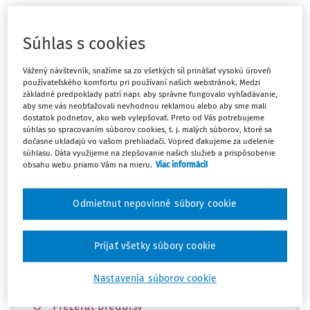
Máte predplatné?
Prihláste sa
Súhlas s cookies
Vážený návštevník, snažíme sa zo všetkých síl prinášať vysokú úroveň
používateľského komfortu pri používaní našich webstránok. Medzi
základné predpoklady patrí napr. aby správne fungovalo vyhľadávanie,
aby sme vás neobťažovali nevhodnou reklamou alebo aby sme mali
Zatiaľ ste si prečítali len začiatok...
dostatok podnetov, ako web vylepšovať. Preto od Vás potrebujeme
súhlas so spracovaním súborov cookies, t. j. malých súborov, ktoré sa
dočasne ukladajú vo vašom prehliadači. Vopred ďakujeme za udelenie
Celý dokument je len pre predplatiteľov.
súhlasu. Dáta využijeme na zlepšovanie našich služieb a prispôsobenie
obsahu webu priamo Vám na mieru.
Viac informácií
Zaregistrujte sa a získajte
zadarmo prístup k vybranému obsahu na
Odmietnut nepovinné súbory cookie
10 dní.
Prijať všetky súbory cookie
Vďaka registrácii si môžete
Nastavenia súborov cookie
Prečítať platené články na portáli
Prezerať predpisy