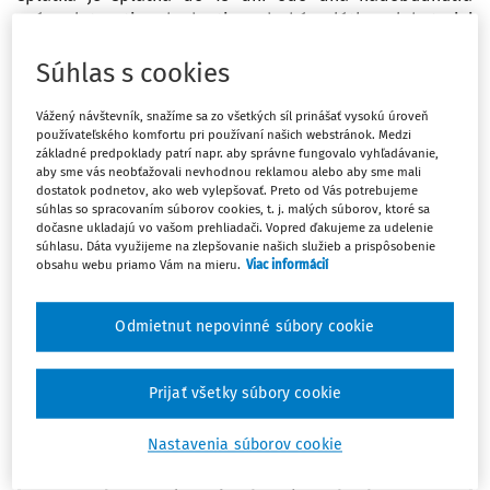
právoplatnosti rozhodnutia a druhá splátka v lehote jej
splatnosti napr. 30. 9. 2015 - pre splatnosť a platenie
Súhlas s cookies
dane v splátkach využili § 99g ods. 1 aj ods. 2 zákona č.
582/2004 Z. z. v z. n. p.
Vážený návštevník, snažíme sa zo všetkých síl prinášať vysokú úroveň
používateľského komfortu pri používaní našich webstránok. Medzi
Odpoveď
základné predpoklady patrí napr. aby správne fungovalo vyhľadávanie,
aby sme vás neobťažovali nevhodnou reklamou alebo aby sme mali
dostatok podnetov, ako web vylepšovať. Preto od Vás potrebujeme
súhlas so spracovaním súborov cookies, t. j. malých súborov, ktoré sa
dočasne ukladajú vo vašom prehliadači. Vopred ďakujeme za udelenie
Máte predplatné?
Prihláste sa
súhlasu. Dáta využijeme na zlepšovanie našich služieb a prispôsobenie
obsahu webu priamo Vám na mieru.
Viac informácií
Odmietnut nepovinné súbory cookie
Zatiaľ ste si prečítali len začiatok...
Prijať všetky súbory cookie
Celý dokument je len pre predplatiteľov.
Nastavenia súborov cookie
Zaregistrujte sa a získajte