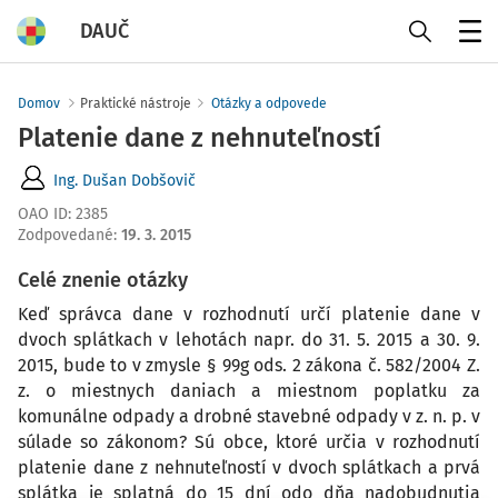
DAUČ
Menu
Domov
Praktické nástroje
Otázky a odpovede
Platenie dane z nehnuteľností
Ing. Dušan Dobšovič
OAO ID
:
2385
Zodpovedané
:
19. 3. 2015
Celé znenie otázky
Keď správca dane v rozhodnutí určí platenie dane v
dvoch splátkach v lehotách napr. do 31. 5. 2015 a 30. 9.
2015, bude to v zmysle § 99g ods. 2 zákona č. 582/2004 Z.
z. o miestnych daniach a miestnom poplatku za
komunálne odpady a drobné stavebné odpady v z. n. p. v
súlade so zákonom? Sú obce, ktoré určia v rozhodnutí
platenie dane z nehnuteľností v dvoch splátkach a prvá
splátka je splatná do 15 dní odo dňa nadobudnutia