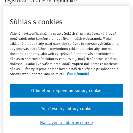
registrovať sa v Českej republike?
Odpoveď
Súhlas s cookies
Vážený návštevník, snažíme sa zo všetkých síl prinášať vysokú úroveň
Máte predplatné?
Prihláste sa
používateľského komfortu pri používaní našich webstránok. Medzi
základné predpoklady patrí napr. aby správne fungovalo vyhľadávanie,
aby sme vás neobťažovali nevhodnou reklamou alebo aby sme mali
dostatok podnetov, ako web vylepšovať. Preto od Vás potrebujeme
súhlas so spracovaním súborov cookies, t. j. malých súborov, ktoré sa
dočasne ukladajú vo vašom prehliadači. Vopred ďakujeme za udelenie
súhlasu. Dáta využijeme na zlepšovanie našich služieb a prispôsobenie
Zatiaľ ste si prečítali len začiatok...
obsahu webu priamo Vám na mieru.
Viac informácií
Celý dokument je len pre predplatiteľov.
Odmietnut nepovinné súbory cookie
Zaregistrujte sa a získajte
Prijať všetky súbory cookie
zadarmo prístup k vybranému obsahu na
10 dní.
Nastavenia súborov cookie