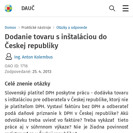
DAUČ
Menu
Domov
Praktické nástroje
Otázky a odpovede
Dodanie tovaru s inštaláciou do
Českej republiky
Ing. Anton Kolembus
OAO ID
:
1716
Zodpovedané
:
25. 4. 2013
Celé znenie otázky
Slovenský platiteľ DPH poskytne prácu - dodávka tovaru
s inštaláciou pre odberateľa v Českej republike, ktorý nie
je platiteľom DPH. Vystaví faktúru bez DPH a odberateľ
podá daňové priznanie k DPH v Českej republike? Akú
odvolávku treba uviesť vo faktúre? Treba vykázať tieto
práce aj v súhrnnom výkaze? Nie je žiadna povinnosť