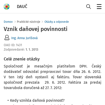
DAUČ
Menu
Domov
Praktické nástroje
Otázky a odpovede
Vznik daňovej povinnosti
Ing. Anna Jurišová
OAO ID
:
1431
Zodpovedané
:
1. 1. 2013
Celé znenie otázky
Spoločnosť je mesačným platiteľom DPH. Český
dodávateľ odovzdal prepravcovi tovar dňa 26. 6. 2012.
V ten istý deň vystavil aj faktúru. Tovar slovenská
spoločnosť prevzala 29. 6. 2012. Faktúra za predaj
tovarubola doručená až 27. 7. 2012:
Kedy vznikla daňová povinnosť?