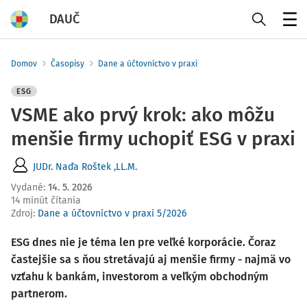
DAUČ
Menu
Domov
Časopisy
Dane a účtovníctvo v praxi
ESG
VSME ako prvý krok: ako môžu
menšie firmy uchopiť ESG v praxi
JUDr. Naďa Roštek ,LL.M.
Vydané
:
14. 5. 2026
14 minút čítania
Zdroj
:
Dane a účtovníctvo v praxi 5/2026
ESG dnes nie je téma len pre veľké korporácie. Čoraz
častejšie sa s ňou stretávajú aj menšie firmy - najmä vo
vzťahu k bankám, investorom a veľkým obchodným
partnerom.