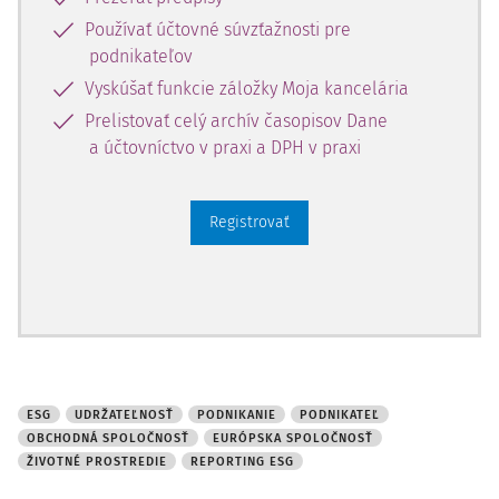
Používať účtovné súvzťažnosti pre
Kto VSME potrebuje a aké má
podnikateľov
Vyskúšať funkcie záložky Moja kancelária
uplatnenie
Prelistovať celý archív časopisov Dane
VSME sú užitočným nástrojom pre menšie firmy
, ktoré
a účtovníctvo v praxi a DPH v praxi
nepodliehajú povinnému auditovanému ESG reportingu.
Využijú ho výrobcovia, rodinné firmy, služby, profesné
Registrovať
kancelári
ESG
UDRŽATEĽNOSŤ
PODNIKANIE
PODNIKATEĽ
OBCHODNÁ SPOLOČNOSŤ
EURÓPSKA SPOLOČNOSŤ
ŽIVOTNÉ PROSTREDIE
REPORTING ESG