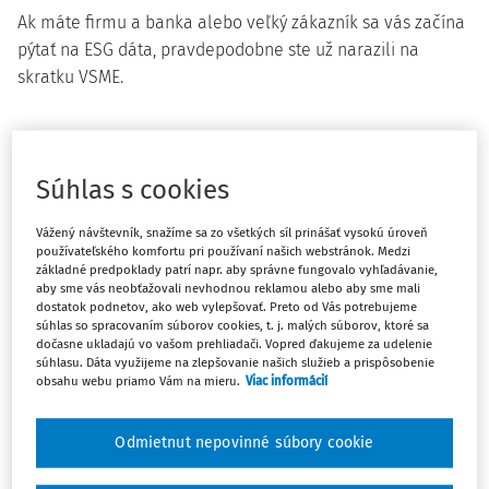
Ak máte firmu a banka alebo veľký zákazník sa vás začína
pýtať na ESG dáta, pravdepodobne ste už narazili na
skratku VSME.
VSME: dobrovoľné reportovacie
štandardy pre „light“ ESG rámec
Súhlas s cookies
pre menšie firmy
Vážený návštevník, snažíme sa zo všetkých síl prinášať vysokú úroveň
používateľského komfortu pri používaní našich webstránok. Medzi
VSME (Voluntary Sustainability Reporting Standard for
základné predpoklady patrí napr. aby správne fungovalo vyhľadávanie,
aby sme vás neobťažovali nevhodnou reklamou alebo aby sme mali
SMEs) je dobrovoľný európsky štandard, ktorý má malým a
dostatok podnetov, ako web vylepšovať. Preto od Vás potrebujeme
stredným firmám výrazne uľahčiť orientáciu v
súhlas so spracovaním súborov cookies, t. j. malých súborov, ktoré sa
dočasne ukladajú vo vašom prehliadači. Vopred ďakujeme za udelenie
požiadavkách bánk, investorov a obchodných partnerov
súhlasu. Dáta využijeme na zlepšovanie našich služieb a prispôsobenie
na ESG informácie. Je naviazaný na „veľké“ európske
obsahu webu priamo Vám na mieru.
Viac informácií
reportovacie štandardy ESRS podľa smernice Corporate
Sustainability Reporting Directive (CSRD), ale pre SME ich
Odmietnut nepovinné súbory cookie
výrazne zjednodušuje. V praxi ide skôr o praktický
komunikačný jazyk medzi firmami v B2B vzťahoch.