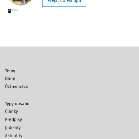
Prejsť do eshopu
Témy
Dane
Účtovníctvo
Typy obsahu
Články
Predpisy
Judikáty
Aktuality