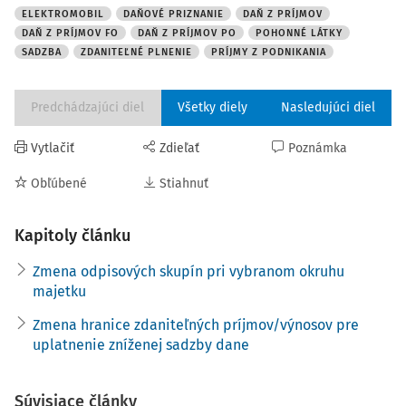
ELEKTROMOBIL
DAŇOVÉ PRIZNANIE
DAŇ Z PRÍJMOV
DAŇ Z PRÍJMOV FO
DAŇ Z PRÍJMOV PO
POHONNÉ LÁTKY
SADZBA
ZDANITEĽNÉ PLNENIE
PRÍJMY Z PODNIKANIA
Predchádzajúci diel
Všetky diely
Nasledujúci diel
Vytlačiť
Zdieľať
Poznámka
Obľúbené
Stiahnuť
Kapitoly článku
Zmena odpisových skupín pri vybranom okruhu
majetku
Zmena hranice zdaniteľných príjmov/výnosov pre
uplatnenie zníženej sadzby dane
Súvisiace články