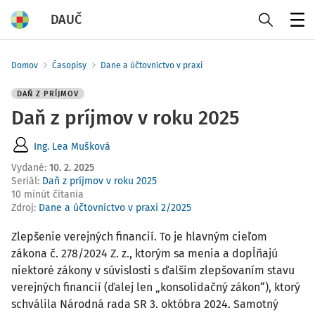
DAUČ
Menu
Domov
Časopisy
Dane a účtovníctvo v praxi
DAŇ Z PRÍJMOV
Daň z príjmov v roku 2025
Ing. Lea Mušková
Vydané
:
10. 2. 2025
Seriál:
Daň z príjmov v roku 2025
10 minút čítania
Zdroj
:
Dane a účtovníctvo v praxi 2/2025
Zlepšenie verejných financií. To je hlavným cieľom
zákona č. 278/2024 Z. z., ktorým sa menia a dopĺňajú
niektoré zákony v súvislosti s ďalším zlepšovaním stavu
verejných financií (ďalej len „konsolidačný zákon“), ktorý
schválila Národná rada SR 3. októbra 2024. Samotný