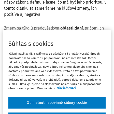
názov zákona definuje jasne, čo má byť jeho prioritou. V
tomto článku sa zameriame na kľúčové zmeny, ich
pozitíva aj negatíva.
Zmeny sa týkajú predovšetkým
oblasti daní
, pričom ich
úpravy sú rozpracované vo viacerých novelách rôznych
zákonov. Najvýznamnejšie daňové zmeny pre rok 2025
Súhlas s cookies
vysvetlíme jednoducho a zrozumiteľne, aby podnikatelia
mali všetky dôležité informácie potrebné pre úspešné
Vážený návštevník, snažíme sa zo všetkých síl prinášať vysokú úroveň
zvládnutie nadchádzajúceho obdobia.
používateľského komfortu pri používaní našich webstránok. Medzi
základné predpoklady patrí napr. aby správne fungovalo vyhľadávanie,
aby sme vás neobťažovali nevhodnou reklamou alebo aby sme mali
Cieľom článku je pomôcť podnikateľom porozumieť
dostatok podnetov, ako web vylepšovať. Preto od Vás potrebujeme
daňovým zmenám v oblasti dane z príjmov, ktoré vstupujú
súhlas so spracovaním súborov cookies, t. j. malých súborov, ktoré sa
dočasne ukladajú vo vašom prehliadači. Vopred ďakujeme za udelenie
do platnosti v roku 2025, aby ich mohli správne aplikovať a
súhlasu. Dáta využijeme na zlepšovanie našich služieb a prispôsobenie
vyhli sa komplikáciám, ako sú pokuty, penále či daňové
obsahu webu priamo Vám na mieru.
Viac informácií
kontroly. Zároveň sa zameriame na pozitívne aspekty
týchto zmien, ktoré by mohli podnikanie v rámci Slovenska
Odmietnut nepovinné súbory cookie
uľahčiť a spraviť efektívnejším.