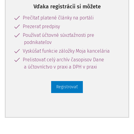
32.40.31 – Len kolobežka s pomocným el
Vďaka registrácii si môžete
Prečítať platené články na portáli
Prezerať predpisy
Používať účtovné súvzťažnosti pre
podnikateľov
Vyskúšať funkcie záložky Moja kancelária
Prelistovať celý archív časopisov Dane
a účtovníctvo v praxi a DPH v praxi
Registrovať