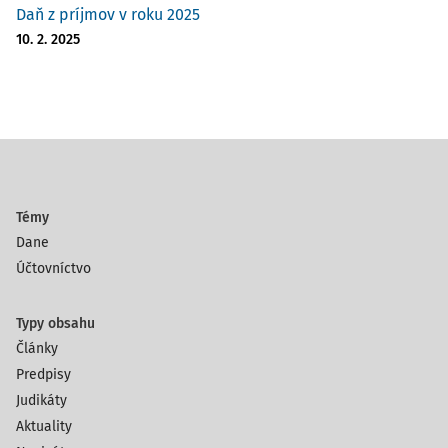
Daň z príjmov v roku 2025
10. 2. 2025
Témy
Dane
Účtovníctvo
Typy obsahu
Články
Predpisy
Judikáty
Aktuality