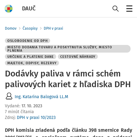
DAUČ
Menu
Domov
Časopisy
DPH v praxi
OSLOBODENIE OD DPH
MIESTO DODANIA TOVARU A POSKYTNUTIA SLUŽBY, MIESTO
PLNENIA
URČENIE A PLATENIE DANE
CESTOVNÉ NÁHRADY
MAJETOK, ODPISY, REZERVY
Dodávky paliva v rámci schém
palivových kariet z hľadiska DPH
Ing. Katarína Balogová LL.M
Vydané
:
17. 10. 2023
7 minút čítania
Zdroj
:
DPH v praxi 10/2023
DPH komisia zriadená podľa článku 398 smernice Rady