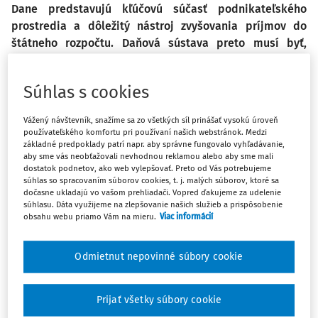
Dane predstavujú kľúčovú súčasť podnikateľského
prostredia a dôležitý nástroj zvyšovania príjmov do
štátneho rozpočtu. Daňová sústava preto musí byť,
z hľadiska jej koncepcie a konkrétnej aplikácie,
predovšetkým transparentná, predvídateľná
Súhlas s cookies
a primeraná. Dodanie tovaru predstavuje najčastejší
spôsob realizácie obchodných záväzkových vzťahov
Vážený návštevník, snažíme sa zo všetkých síl prinášať vysokú úroveň
podnikateľských subjektov.
používateľského komfortu pri používaní našich webstránok. Medzi
základné predpoklady patrí napr. aby správne fungovalo vyhľadávanie,
aby sme vás neobťažovali nevhodnou reklamou alebo aby sme mali
Je nutné uviesť, že pokiaľ v nasledujúcom texte hovoríme
dostatok podnetov, ako web vylepšovať. Preto od Vás potrebujeme
súhlas so spracovaním súborov cookies, t. j. malých súborov, ktoré sa
o vzniku zdaniteľného plnenia pri dodaní tovaru, máme na
dočasne ukladajú vo vašom prehliadači. Vopred ďakujeme za udelenie
mysli dodanie tovaru podliehajúceho dani z pridanej
súhlasu. Dáta využijeme na zlepšovanie našich služieb a prispôsobenie
hodnoty, nakoľko zákon osobitne upravuje zdanenie
obsahu webu priamo Vám na mieru.
Viac informácií
tovaru dodaného či prepraveného podliehajúceho
spotrebným daniam. Vo vzťahu k daňovej sústave
Odmietnut nepovinné súbory cookie
Slovenskej republiky je dodanie tovaru a na neho viazaný
vznik daňovej povinnosti upravený osobitným zákonom,
Prijať všetky súbory cookie
a to zákonom č. 222/2004 Z. z. o dani z pridanej hodnoty