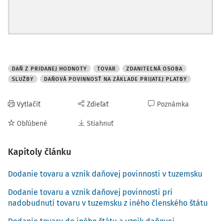
s hmotným majetkom ako vlastník
. Ustanovenie § 8
zákona o DPH sa vzťahuje nielen dodanie tovaru
v tuzemsku, ale i na jeho dodanie z iného členského štátu.
Pre dodanie tovaru, na ktorý zákon viaže vznik daňovej
povinnosti je preto rozhodujúci prevod práva nakladať
s hmotným majetkom ako vlastník.
DAŇ Z PRIDANEJ HODNOTY
TOVAR
ZDANITEĽNÁ OSOBA
Na účely zákona o DPH sú hmotným majetkom:
SLUŽBY
DAŇOVÁ POVINNOSŤ NA ZÁKLADE PRIJATEJ PLATBY
hnuteľné veci,
Vytlačiť
Zdieľať
Poznámka
nehnuteľné veci,
elektrina, plyn, voda, teplo, chlad a podobné nehmotné
Obľúbené
Stiahnuť
veci,
bankovky a mince, ak sa predávajú na zberateľské
Kapitoly článku
účely za inú cenu, ako je ich nominálna hodnota, alebo
za inú cenu, ako je prepočet ich nominálnej hodnoty
Dodanie tovaru a vznik daňovej povinnosti v tuzemsku
na eurá referenčným výmenným kurzom určeným a
Dodanie tovaru a vznik daňovej povinnosti pri
nadobudnutí tovaru v tuzemsku z iného členského štátu