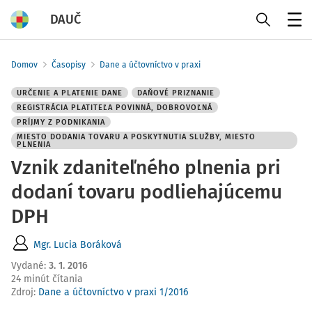
DAUČ
Menu
Domov
Časopisy
Dane a účtovníctvo v praxi
URČENIE A PLATENIE DANE
DAŇOVÉ PRIZNANIE
REGISTRÁCIA PLATITEĽA POVINNÁ, DOBROVOĽNÁ
PRÍJMY Z PODNIKANIA
MIESTO DODANIA TOVARU A POSKYTNUTIA SLUŽBY, MIESTO
PLNENIA
Vznik zdaniteľného plnenia pri
dodaní tovaru podliehajúcemu
DPH
Mgr. Lucia Boráková
Vydané
:
3. 1. 2016
24 minút čítania
Zdroj
:
Dane a účtovníctvo v praxi 1/2016