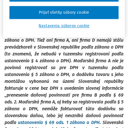
priestoru. Chladiacu techniku dodáva a montuje slovenská
firma C. Belgická firma D zase dodáva a montuje ten
Prijať všetky súbory cookie
automatizovaný regálový systém. Takže subdodávatelia
Nastavenia súborov cookie
dodávajú aj tovar, aj montáž. Ani firma A, ani firma D nie je
registrovaná v Slovenskej republike podľa ustanovenia § 5
zákona o DPH. Tiež ani firma A, ani firma D nemajú stálu
prevádzkareň v Slovenskej republike podľa zákona o DPH
(to znamená, že nebudú v tuzemsku registrovaní podľa
ustanovenia § 4 zákona o DPH). Maďarská firma A nie je
povinná registrovať sa pre DPH v tuzemsku podľa
ustanovenia § 5 zákona o DPH, a dodávku tovaru s jeho
montážou vykonanú na území Slovenskej republiky
fakturuje v cene bez DPH s uvedením slovnej informácie
„prenesenie daňovej povinnosti pre firmu B podľa § 69
ods. 2. Maďarská firma A, aj keby sa registrovala podľa § 5
zákona o DPH, nemôže fakturovať túto dodávku so
slovenskou daňou, lebo jej nevzniká daňová povinnosť
podľa
ustanovenia § 69 ods. 1 zákona o DPH
. Slovenská