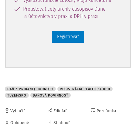
Vyskúšať funkcie záložky Moja kancelária
Prelistovať celý archív časopisov Dane
a účtovníctvo v praxi a DPH v praxi
Registrovať
DAŇ Z PRIDANEJ HODNOTY
REGISTRÁCIA PLATITEĽA DPH
TUZEMSKO
DAŇOVÁ POVINNOSŤ
Vytlačiť
Zdieľať
Poznámka
Obľúbené
Stiahnuť