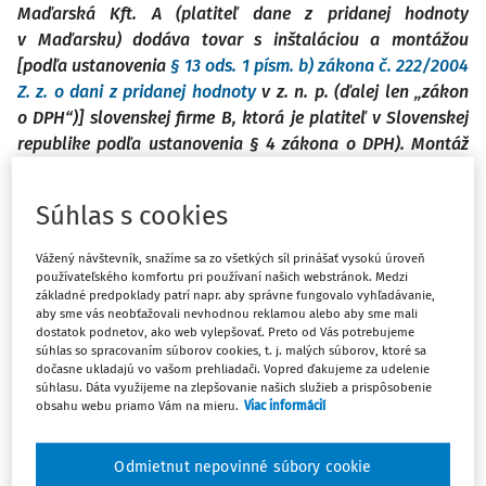
Maďarská Kft. A (platiteľ dane z pridanej hodnoty
v Maďarsku) dodáva tovar s inštaláciou a montážou
[podľa ustanovenia
§ 13 ods. 1 písm. b) zákona č. 222/2004
Z. z. o dani z pridanej hodnoty
v z. n. p. (ďalej len „zákon
o DPH“)] slovenskej firme B, ktorá je platiteľ v Slovenskej
republike podľa ustanovenia § 4 zákona o DPH). Montáž
tovaru sa fyzicky vykoná na území Slovenskej republiky a
zabezpečuje ju Maďarská spoločnosť prostredníctvom
Súhlas s cookies
subdodávateľa C. Spoločnosť C je slovenská firma a
platiteľ dane z pridanej hodnoty v Slovenskej republike
Vážený návštevník, snažíme sa zo všetkých síl prinášať vysokú úroveň
podľa
ustanovenia § 4 zákona o DPH
. Ďalším
používateľského komfortu pri používaní našich webstránok. Medzi
základné predpoklady patrí napr. aby správne fungovalo vyhľadávanie,
subdodávateľom je spoločnosť D (belgická firma, ktorá je
aby sme vás neobťažovali nevhodnou reklamou alebo aby sme mali
platiteľ dane z pridanej hodnoty v Belgicku). Ide
dostatok podnetov, ako web vylepšovať. Preto od Vás potrebujeme
o hnuteľné veci a ich montáž (takže nebudú súčasťou
súhlas so spracovaním súborov cookies, t. j. malých súborov, ktoré sa
dočasne ukladajú vo vašom prehliadači. Vopred ďakujeme za udelenie
nehnuteľnosti), presnejšie o automatizovaný skladový
súhlasu. Dáta využijeme na zlepšovanie našich služieb a prispôsobenie
systém hotových výrobkov, ktorý obsahuje dodávku a
obsahu webu priamo Vám na mieru.
Viac informácií
montáž regálového systému, dodávku a montáž
automatického nakladača do regálového systému,
Odmietnut nepovinné súbory cookie
dodávku a montáž chladiacej techniky do skladového