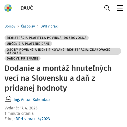
DAUČ
Menu
Domov
Časopisy
DPH v praxi
REGISTRÁCIA PLATITEĽA POVINNÁ, DOBROVOĽNÁ
URČENIE A PLATENIE DANE
OSOBY POVINNÉ A IDENTIFIKOVANÉ, REGISTRÁCIA, ZDAŇOVACIE
OBDOBIE
DAŇOVÉ PRIZNANIE
Dodanie a montáž hnuteľných
vecí na Slovensku a daň z
pridanej hodnoty
Ing. Anton Kolembus
Vydané
:
17. 4. 2023
1 minúta čítania
Zdroj
:
DPH v praxi 4/2023