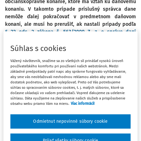
občianskoprávne konanie, ktoré má vzťah ku daňovému
konaniu. V takomto prípade príslušný správca dane
nemôže ďalej pokračovať v predmetnom daňovom
konaní, ale musí ho prerušiť, ak nastali prípady podľa
§ 22 ods. 2 zákona č. 563/2009 Z. z. o správe daní
(daňový poriadok) a o zmene a doplnení niektorých
zákonov v z. n. p. (ďalej len „daňový poriadok“), pričom
Súhlas s cookies
ale riešenie predbežnej otázky je aj predmetom
Vážený návštevník, snažíme sa zo všetkých síl prinášať vysokú úroveň
osobitnej právnej úpravy. Pokiaľ ale nejde o uvedené
používateľského komfortu pri používaní našich webstránok. Medzi
prípady, správca dane si môže urobiť aj vlastný úsudok
základné predpoklady patrí napr. aby správne fungovalo vyhľadávanie,
a na základe neho rozhodnúť. Taktiež môže správca
aby sme vás neobťažovali nevhodnou reklamou alebo aby sme mali
dostatok podnetov, ako web vylepšovať. Preto od Vás potrebujeme
dane podať právne relevantný podnet inému
súhlas so spracovaním súborov cookies, t. j. malých súborov, ktoré sa
príslušnému orgánu. Jednotlivé postupy konania
dočasne ukladajú vo vašom prehliadači. Vopred ďakujeme za udelenie
súhlasu. Dáta využijeme na zlepšovanie našich služieb a prispôsobenie
správcu dane pre riešenie predbežnej otázky sú pritom
obsahu webu priamo Vám na mieru.
Viac informácií
ustanovené kogentnou právnou úpravou, ktorá musí byť
bezvýhradne rešpektovaná. Jednotlivé spôsoby riešenia
Odmietnut nepovinné súbory cookie
predbežnej otázky príslušným správcom dane budú
predmetom tohto článku.
Prijať všetky súbory cookie