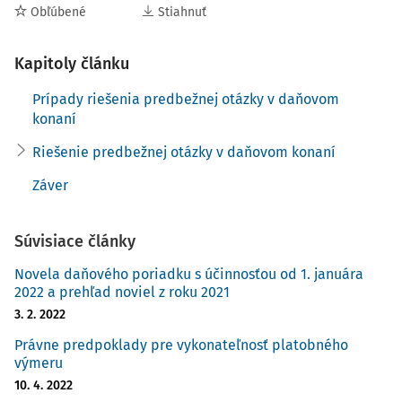
Obľúbené
Stiahnuť
daňové konanie preruší, ak má vedomosť, že sa
začalo konanie o predbežnej otázke. Podľa
Kapitoly článku
uvedeného ustanovenia
Prípady riešenia predbežnej otázky v daňovom
konaní
Riešenie predbežnej otázky v daňovom konaní
Záver
Súvisiace články
Novela daňového poriadku s účinnosťou od 1. januára
2022 a prehľad noviel z roku 2021
3. 2. 2022
Právne predpoklady pre vykonateľnosť platobného
výmeru
10. 4. 2022