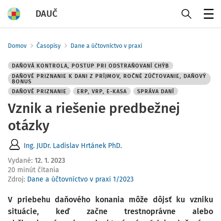
DAUČ
Menu
Domov
Časopisy
Dane a účtovníctvo v praxi
DAŇOVÁ KONTROLA, POSTUP PRI ODSTRAŇOVANÍ CHÝB
DAŇOVÉ PRIZNANIE K DANI Z PRÍJMOV, ROČNÉ ZÚČTOVANIE, DAŇOVÝ
BONUS
DAŇOVÉ PRIZNANIE
ERP, VRP, E-KASA
SPRÁVA DANÍ
Vznik a riešenie predbežnej
otázky
Ing. JUDr. Ladislav Hrtánek PhD.
Vydané
:
12. 1. 2023
20 minút čítania
Zdroj
:
Dane a účtovníctvo v praxi 1/2023
V priebehu daňového konania môže dôjsť ku vzniku
situácie, keď začne trestnoprávne alebo