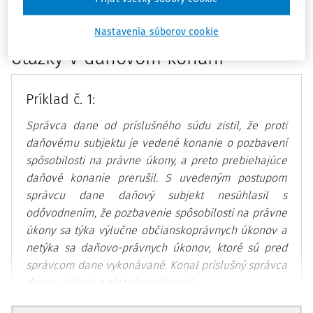
Prípady riešenia predbežnej
Nastavenia súborov cookie
otázky v daňovom konaní
Príklad č. 1:
Správca dane od príslušného súdu zistil, že proti
daňovému subjektu je vedené konanie o pozbavení
spôsobilosti na právne úkony, a preto prebiehajúce
daňové konanie prerušil. S uvedeným postupom
správcu dane daňový subjekt nesúhlasil s
odôvodnením, že pozbavenie spôsobilosti na právne
úkony sa týka výlučne občianskoprávnych úkonov a
netýka sa daňovo-právnych úkonov, ktoré sú pred
správcom dane vykonávané. Konal príslušný správca
dane v súlade s platným právom?
Počas daňového konania sa môže začať konanie