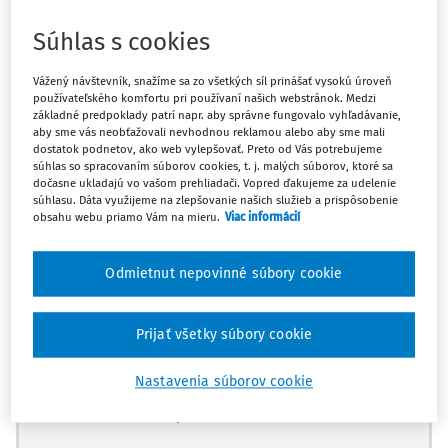
zmysle zmluvy, kto podáva daňové priznanie k DPH? Aj
Súhlas s cookies
dlžník, aj záložný veriteľ sú platiteľmi DPH podľa § 4
zákona o DPH.
Vážený návštevník, snažíme sa zo všetkých síl prinášať vysokú úroveň
používateľského komfortu pri používaní našich webstránok. Medzi
Aj pri predaji veci záložným veriteľom dlžník je
základné predpoklady patrí napr. aby správne fungovalo vyhľadávanie,
ekonomickým vlastníkom veci s cieľom získať z nej
aby sme vás neobťažovali nevhodnou reklamou alebo aby sme mali
ekonomické úžitky potrebné na zaplatenie záväzku voči
dostatok podnetov, ako web vylepšovať. Preto od Vás potrebujeme
súhlas so spracovaním súborov cookies, t. j. malých súborov, ktoré sa
veriteľovi.
dočasne ukladajú vo vašom prehliadači. Vopred ďakujeme za udelenie
súhlasu. Dáta využijeme na zlepšovanie našich služieb a prispôsobenie
Pr
obsahu webu priamo Vám na mieru.
Viac informácií
Odmietnut nepovinné súbory cookie
Máte predplatné?
Prihláste sa
Prijať všetky súbory cookie
Nastavenia súborov cookie
Zatiaľ ste si prečítali len začiatok...