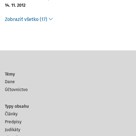
14. 11. 2012
Zobraziť všetko (17)
Témy
Dane
Účtovníctvo
Typy obsahu
Články
Predpisy
Judikáty