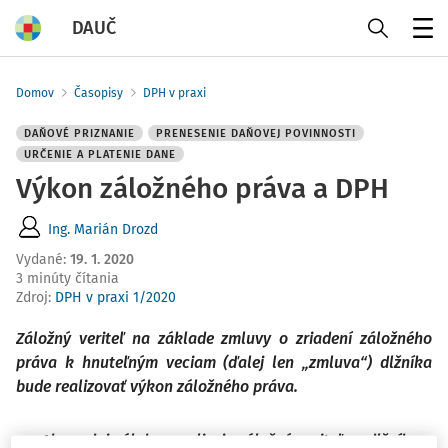
DAUČ
Menu
Domov
Časopisy
DPH v praxi
DAŇOVÉ PRIZNANIE
PRENESENIE DAŇOVEJ POVINNOSTI
URČENIE A PLATENIE DANE
Výkon záložného práva a DPH
Ing. Marián Drozd
Vydané
:
19. 1. 2020
3 minúty čítania
Zdroj
:
DPH v praxi 1/2020
Záložný veriteľ na základe zmluvy o zriadení záložného
práva k hnuteľným veciam (ďalej len „zmluva“) dlžníka
bude realizovať výkon záložného práva.
Ak predaj zálohu zrealizuje záložný veriteľ za dlžníka v