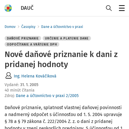
DAUČ
Menu
Domov
Časopisy
Dane a účtovníctvo v praxi
DAŇOVÉ PRIZNANIE
URČENIE A PLATENIE DANE
ODPOČÍTANIE A VRÁTENIE DPH
Nové daňové priznanie k dani z
pridanej hodnoty
Ing. Helena Kováčiková
Vydané
:
31. 1. 2005
40 minút čítania
Zdroj
:
Dane a účtovníctvo v praxi 2/2005
Daňové priznanie, splatnosť vlastnej daňovej povinnosti
a nadmerný odpočet s účinnosťou od 1. 5. 2004 upravuje
§ 78 a § 79 zákona č. 222/2004 Z. z. o dani z pridanej
hodnoty v znení neskorších predpisov. S účinnosťou od 1.