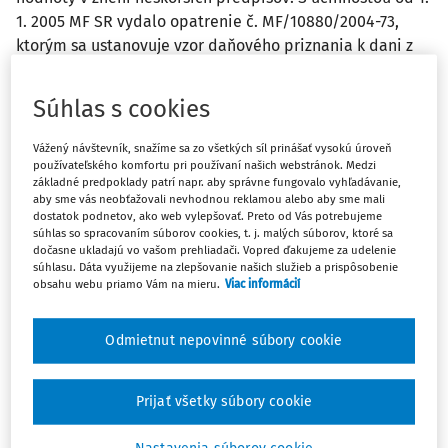
1. 2005 MF SR vydalo opatrenie č. MF/10880/2004-73,
ktorým sa ustanovuje vzor daňového priznania k dani z
pridanej hodnoty.
Súhlas s cookies
Vážený návštevník, snažíme sa zo všetkých síl prinášať vysokú úroveň
používateľského komfortu pri používaní našich webstránok. Medzi
základné predpoklady patrí napr. aby správne fungovalo vyhľadávanie,
aby sme vás neobťažovali nevhodnou reklamou alebo aby sme mali
VŠEOBECNÁ ČASŤ
dostatok podnetov, ako web vylepšovať. Preto od Vás potrebujeme
súhlas so spracovaním súborov cookies, t. j. malých súborov, ktoré sa
Daňové priznanie (DP), splatnosť vlastnej daňovej
dočasne ukladajú vo vašom prehliadači. Vopred ďakujeme za udelenie
povinnosti (VDP) a nadmerný odpočet (NO) s účinnosťou
súhlasu. Dáta využijeme na zlepšovanie našich služieb a prispôsobenie
obsahu webu priamo Vám na mieru.
Viac informácií
od 1. 5. 2004 upravuje § 78 a § 79 zákona č. 222/2004 Z. z. o
dani z pridanej hodnoty v znení neskorších predpisov
(ďalej len „zákon“). S účinnosťou od 1. 1. 2005 MF SR vydalo
Odmietnut nepovinné súbory cookie
opatrenie č. MF/10880/2004-73, ktorým sa ustanovuje vzor
daňového priznania k dani z pridanej hodnoty (ďalej len
Prijať všetky súbory cookie
„opatrenie č. MF/10880/2004-73“).