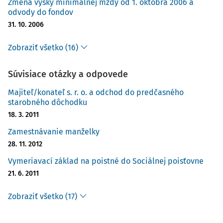
Zmena výšky minimálnej mzdy od 1. októbra 2006 a
€ mesačne,
t. j.
odvody do fondov
0,70 €
najviac z 1 003,09
31. 10. 2006
€ mesačne
(okrem štátnej
Zobraziť všetko (16)
rozp. a štátnej
prísp. org.,
Súvisiace otázky a odpovede
obce a zastup.
3
úradu),
t. j. 2,50 €
Majiteľ/konateľ s. r. o. a odchod do predčasného
starobného dôchodku
Rezervný fond
neplatí
4,75 %
z VZ
18. 3. 2011
solidarity
zamestnanca
najmenej z 295,50
Zamestnávanie manželky
€ mesačne,
t. j.
28. 11. 2012
14,00 €
Vymeriavací základ na poistné do Sociálnej poisťovne
najviac z 2 674,90 €
mesačne,
t. j.
21. 6. 2011
127,00 €
Zobraziť všetko (17)