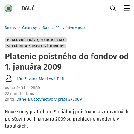
DAUČ
Menu
Domov
Časopisy
Dane a účtovníctvo v praxi
PRACOVNÉ PRÁVO, MZDY A PLATY
SOCIÁLNE A ZDRAVOTNÉ ODVODY
Platenie poistného do fondov od
1. januára 2009
JUDr. Zuzana Macková PhD.
Vydané
:
31. 1. 2009
22 minút čítania
Zdroj
:
Dane a účtovníctvo v praxi 2/2009
Nové sumy platieb do Sociálnej poisťovne a zdravotných
poisťovní od 1. januára 2009 sú prehľadne uvedené v
tabuľkách.