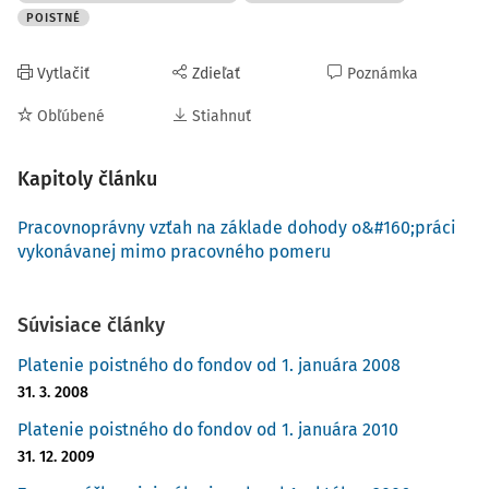
POISTNÉ
najviac z 2
006,17 €
mesačne,
t. j.
Vytlačiť
Zdieľať
Poznámka
80,24 €
Obľúbené
Stiahnuť
Úrazové poistenie
neplatí
0,8 %
z VZ
zamestnanca,
Kapitoly článku
najmenej z 295,50
€ mesačne,
t. j.
Pracovnoprávny vzťah na základe dohody o&#160;práci
2,30 €
vykonávanej mimo pracovného pomeru
najviac z
neobmedzeného
VZ, t. j. aj viac ako
Súvisiace články
z 2 674,90 €
mesačne, napr. z 3
Platenie poistného do fondov od 1. januára 2008
000 €
31. 3. 2008
Garančné
neplatí
0,25 %
z VZ
Platenie poistného do fondov od 1. januára 2010
poistenie
zamestnanca
31. 12. 2009
najmenej z 295,50