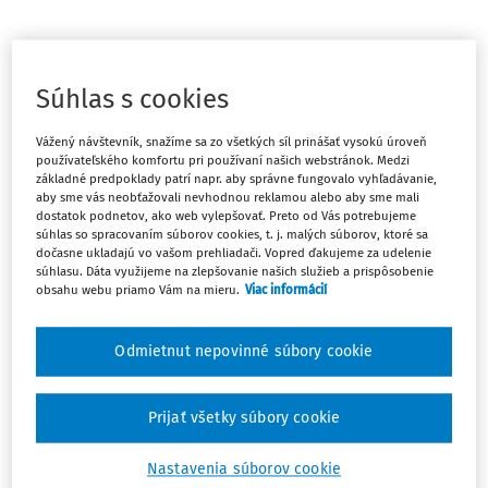
Pracovnoprávny vzťah uzatvorený na základe
pracovnej zmluvy
Súhlas s cookies
Tabuľka č. 1:
Vážený návštevník, snažíme sa zo všetkých síl prinášať vysokú úroveň
používateľského komfortu pri používaní našich webstránok. Medzi
základné predpoklady patrí napr. aby správne fungovalo vyhľadávanie,
Pracovný pomer na základe pracovnej zmluvy s
aby sme vás neobťažovali nevhodnou reklamou alebo aby sme mali
ustanoveným týždenným pracovným časom (najviac 40
dostatok podnetov, ako web vylepšovať. Preto od Vás potrebujeme
hodín týždenne, prípadne aj menej, napr. 38 hodín týždenne)
súhlas so spracovaním súborov cookies, t. j. malých súborov, ktoré sa
dočasne ukladajú vo vašom prehliadači. Vopred ďakujeme za udelenie
súhlasu. Dáta využijeme na zlepšovanie našich služieb a prispôsobenie
Poistné
Zamestnanec
Zamestnávateľ
obsahu webu priamo Vám na mieru.
Viac informácií
(resp. žiak SŠ
alebo študent
Odmietnut nepovinné súbory cookie
VŠ)
Nemocenské
1,4 %
z VZ
1,4 %
z VZ
Prijať všetky súbory cookie
poistenie
najmenej z
zamestnanca
295,50 €
najmenej z 295,50
Nastavenia súborov cookie
mesačne,
t. j.
€ mesačne,
t. j.