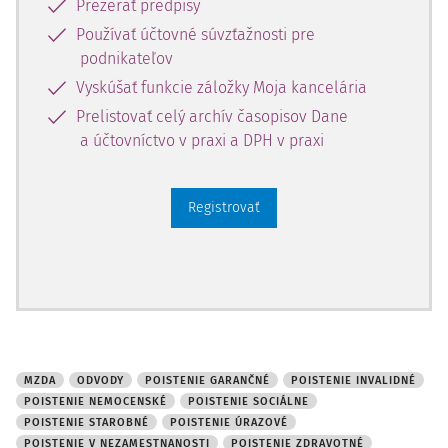
Prezerať predpisy
z 2 674,90 €
674,90 € mesačne,
Používať účtovné súvzťažnosti pre
mesačne,
t. j.
t. j. 80,20 €
80,20 €
podnikateľov
Vyskúšať funkcie záložky Moja kancelária
Poistenie
1 %
z VZ
1 %
z VZ
Prelistovať celý archív časopisov Dane
v nezamestnanosti
najmenej z
zamestnanca
a účtovníctvo v praxi a DPH v praxi
295,50 €
najmenej z 295,50
mesačne,
t. j.
€ mesačne,
t. j.
2,90 €
2,90 €
Registrovať
v úhrne najviac
v úhrne najviac z 2
z 2 674,90 €
674,90 € mesačne,
mesačne,
t. j.
t. j. 26,70 €
26,70 €
Preddavky na
4 %
z VZ (od 1. 1.
10 %
zdravotné
2009 do 31. 12.
z VZ zamestnanca
poistenie
2009)
MZDA
ODVODY
POISTENIE GARANČNÉ
POISTENIE INVALIDNÉ
najmenej z
POISTENIE NEMOCENSKÉ
POISTENIE SOCIÁLNE
295,50 €
POISTENIE STAROBNÉ
POISTENIE ÚRAZOVÉ
mesačne,
t. j.
2
POISTENIE V NEZAMESTNANOSTI
POISTENIE ZDRAVOTNÉ
11,82 €