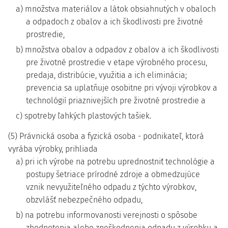
a) množstva materiálov a látok obsiahnutých v obaloch
a odpadoch z obalov a ich škodlivosti pre životné
prostredie,
b) množstva obalov a odpadov z obalov a ich škodlivosti
pre životné prostredie v etape výrobného procesu,
predaja, distribúcie, využitia a ich eliminácia;
prevencia sa uplatňuje osobitne pri vývoji výrobkov a
technológií priaznivejších pre životné prostredie a
c) spotreby ľahkých plastových tašiek.
(5) Právnická osoba a fyzická osoba - podnikateľ, ktorá
vyrába výrobky, prihliada
a) pri ich výrobe na potrebu uprednostniť technológie a
postupy šetriace prírodné zdroje a obmedzujúce
vznik nevyužiteľného odpadu z týchto výrobkov,
obzvlášť nebezpečného odpadu,
b) na potrebu informovanosti verejnosti o spôsobe
zhodnotenia alebo zneškodnenia odpadu z výrobku a