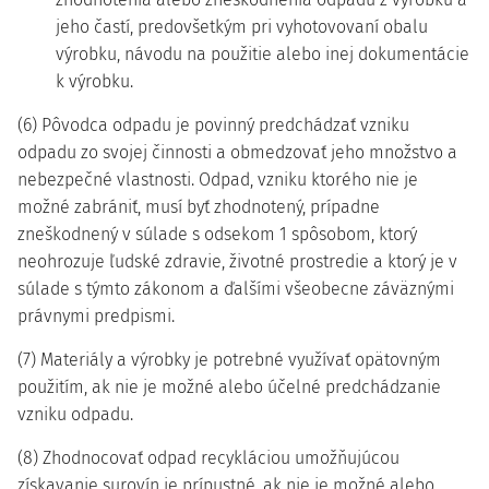
jeho častí, predovšetkým pri vyhotovovaní obalu
výrobku, návodu na použitie alebo inej dokumentácie
k výrobku.
(6) Pôvodca odpadu je povinný predchádzať vzniku
odpadu zo svojej činnosti a obmedzovať jeho množstvo a
nebezpečné vlastnosti. Odpad, vzniku ktorého nie je
možné zabrániť, musí byť zhodnotený, prípadne
zneškodnený v súlade s odsekom 1 spôsobom, ktorý
neohrozuje ľudské zdravie, životné prostredie a ktorý je v
súlade s týmto zákonom a ďalšími všeobecne záväznými
právnymi predpismi.
(7) Materiály a výrobky je potrebné využívať opätovným
použitím, ak nie je možné alebo účelné predchádzanie
vzniku odpadu.
(8) Zhodnocovať odpad recykláciou umožňujúcou
získavanie surovín je prípustné, ak nie je možné alebo