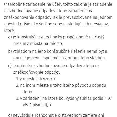
(4) Mobilné zariadenie na účely tohto zákona je zariadenie
na zhodnocovanie odpadov alebo zariadenie na
zneškodňovanie odpadov, ak je prevádzkované na jednom
mieste kratšie ako šesť po sebe nasledujúcich mesiacov,
ktoré
a) je konštrukčne a technicky prispôsobené na častý
presun z miesta na miesto,
b) vzhľadom na jeho konštrukčné riešenie nemá byť a
ani nie je pevne spojené so zemou alebo stavbou,
c) je určené na zhodnocovanie odpadov alebo na
zneškodňovanie odpadov
1. v mieste ich vzniku,
2. na inom mieste u toho istého pôvodcu odpadu
alebo
3. v zariadení, na ktoré bol vydaný súhlas podľa § 97
ods. 1 písm. d), a
d) nevyžaduje rozhodnutie o stavebnom zámere ani