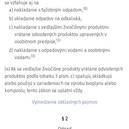
sa vzťahuje aj na
10)
a) nakladanie s ťažobným odpadom,
b) ukladanie odpadov na odkaliská,
c) nakladanie s vedľajšími živočíšnymi produktmi
vrátane odvodených produktov upravených v
12)
osobitnom predpise,
d) nakladanie s odpadovými vodami a osobitnými
13)
vodami.
(4) Ak sa vedľajšie živočíšne produkty vrátane odvodených
produktov podľa odseku 3 písm. c) spaľujú, skládkujú
alebo použijú v zariadeniach na výrobu bioplynu alebo
kompostu, tento zákon sa uplatní vždy.
Vymedzenie základných pojmov
§ 2
Odpad