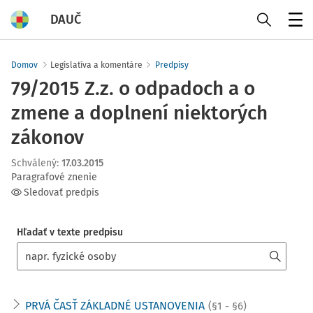
DAUČ
Menu
Domov
Legislatíva a komentáre
Predpisy
79/2015 Z.z. o odpadoch a o
zmene a doplnení niektorých
zákonov
Schválený
:
17.03.2015
Paragrafové znenie
Sledovať predpis
Hľadať v texte predpisu
PRVÁ ČASŤ ZÁKLADNÉ USTANOVENIA
(§1 - §6)