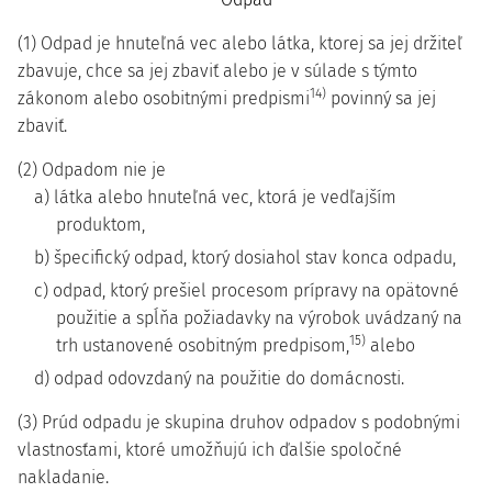
(1) Odpad je hnuteľná vec alebo látka, ktorej sa jej držiteľ
zbavuje, chce sa jej zbaviť alebo je v súlade s týmto
14)
zákonom alebo osobitnými predpismi
povinný sa jej
zbaviť.
(2) Odpadom nie je
a) látka alebo hnuteľná vec, ktorá je vedľajším
produktom,
b) špecifický odpad, ktorý dosiahol stav konca odpadu,
c) odpad, ktorý prešiel procesom prípravy na opätovné
použitie a spĺňa požiadavky na výrobok uvádzaný na
15)
trh ustanovené osobitným predpisom,
alebo
d) odpad odovzdaný na použitie do domácnosti.
(3) Prúd odpadu je skupina druhov odpadov s podobnými
vlastnosťami, ktoré umožňujú ich ďalšie spoločné
nakladanie.