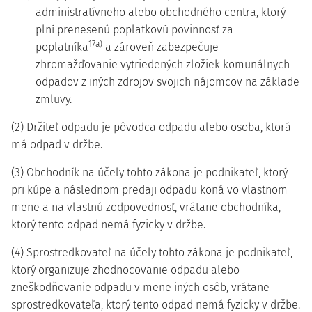
administratívneho alebo obchodného centra, ktorý
plní prenesenú poplatkovú povinnosť za
17a)
poplatníka
a zároveň zabezpečuje
zhromažďovanie vytriedených zložiek komunálnych
odpadov z iných zdrojov svojich nájomcov na základe
zmluvy.
(2) Držiteľ odpadu je pôvodca odpadu alebo osoba, ktorá
má odpad v držbe.
(3) Obchodník na účely tohto zákona je podnikateľ, ktorý
pri kúpe a následnom predaji odpadu koná vo vlastnom
mene a na vlastnú zodpovednosť, vrátane obchodníka,
ktorý tento odpad nemá fyzicky v držbe.
(4) Sprostredkovateľ na účely tohto zákona je podnikateľ,
ktorý organizuje zhodnocovanie odpadu alebo
zneškodňovanie odpadu v mene iných osôb, vrátane
sprostredkovateľa, ktorý tento odpad nemá fyzicky v držbe.