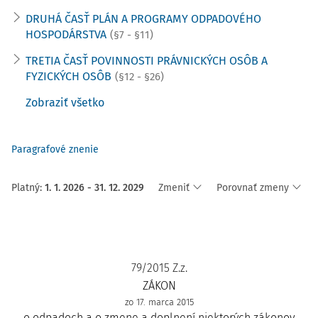
DRUHÁ ČASŤ PLÁN A PROGRAMY ODPADOVÉHO
HOSPODÁRSTVA
(§7 - §11)
TRETIA ČASŤ POVINNOSTI PRÁVNICKÝCH OSÔB A
FYZICKÝCH OSÔB
(§12 - §26)
Zobraziť všetko
Paragrafové znenie
Platný
:
1. 1. 2026 - 31. 12. 2029
Zmeniť
Porovnať zmeny
79/2015 Z.z.
ZÁKON
zo 17. marca 2015
o odpadoch a o zmene a doplnení niektorých zákonov