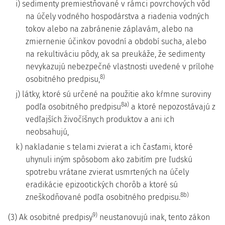
i) sedimenty premiestňované v rámci povrchových vôd
na účely vodného hospodárstva a riadenia vodných
tokov alebo na zabránenie záplavám, alebo na
zmiernenie účinkov povodní a období sucha, alebo
na rekultiváciu pôdy, ak sa preukáže, že sedimenty
nevykazujú nebezpečné vlastnosti uvedené v prílohe
8)
osobitného predpisu,
j) látky, ktoré sú určené na použitie ako kŕmne suroviny
8a)
podľa osobitného predpisu
a ktoré nepozostávajú z
vedľajších živočíšnych produktov a ani ich
neobsahujú,
k) nakladanie s telami zvierat a ich časťami, ktoré
uhynuli iným spôsobom ako zabitím pre ľudskú
spotrebu vrátane zvierat usmrtených na účely
eradikácie epizootických chorôb a ktoré sú
8b)
zneškodňované podľa osobitného predpisu.
9)
(3) Ak osobitné predpisy
neustanovujú inak, tento zákon