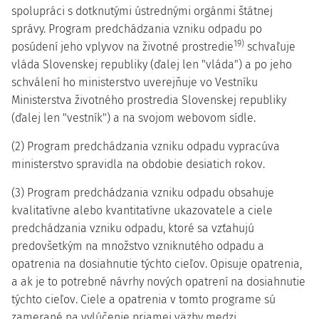
spolupráci s dotknutými ústrednými orgánmi štátnej
správy. Program predchádzania vzniku odpadu po
19)
posúdení jeho vplyvov na životné prostredie
schvaľuje
vláda Slovenskej republiky (ďalej len "vláda") a po jeho
schválení ho ministerstvo uverejňuje vo Vestníku
Ministerstva životného prostredia Slovenskej republiky
(ďalej len "vestník") a na svojom webovom sídle.
(2) Program predchádzania vzniku odpadu vypracúva
ministerstvo spravidla na obdobie desiatich rokov.
(3) Program predchádzania vzniku odpadu obsahuje
kvalitatívne alebo kvantitatívne ukazovatele a ciele
predchádzania vzniku odpadu, ktoré sa vzťahujú
predovšetkým na množstvo vzniknutého odpadu a
opatrenia na dosiahnutie týchto cieľov. Opisuje opatrenia,
a ak je to potrebné návrhy nových opatrení na dosiahnutie
týchto cieľov. Ciele a opatrenia v tomto programe sú
zamerané na vylúčenie priamej väzby medzi