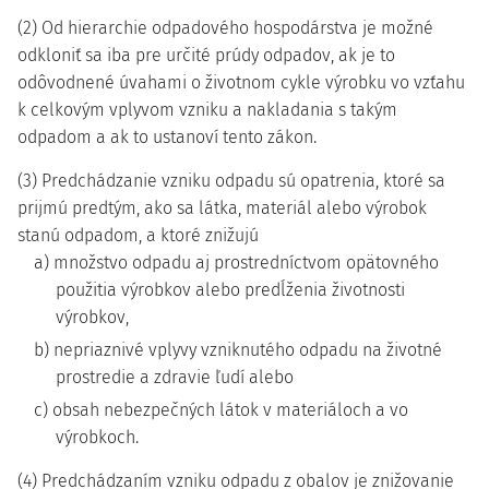
(2) Od hierarchie odpadového hospodárstva je možné
odkloniť sa iba pre určité prúdy odpadov, ak je to
odôvodnené úvahami o životnom cykle výrobku vo vzťahu
k celkovým vplyvom vzniku a nakladania s takým
odpadom a ak to ustanoví tento zákon.
(3) Predchádzanie vzniku odpadu sú opatrenia, ktoré sa
prijmú predtým, ako sa látka, materiál alebo výrobok
stanú odpadom, a ktoré znižujú
a) množstvo odpadu aj prostredníctvom opätovného
použitia výrobkov alebo predĺženia životnosti
výrobkov,
b) nepriaznivé vplyvy vzniknutého odpadu na životné
prostredie a zdravie ľudí alebo
c) obsah nebezpečných látok v materiáloch a vo
výrobkoch.
(4) Predchádzaním vzniku odpadu z obalov je znižovanie