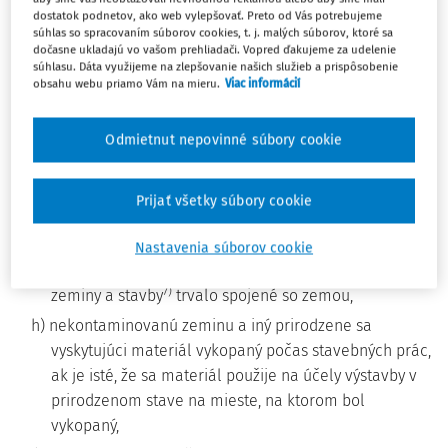
zdravie ľudí,
dostatok podnetov, ako web vylepšovať. Preto od Vás potrebujeme
súhlas so spracovaním súborov cookies, t. j. malých súborov, ktoré sa
2)
b) nakladanie s látkami znečisťujúcimi ovzdušie,
dočasne ukladajú vo vašom prehliadači. Vopred ďakujeme za udelenie
súhlasu. Dáta využijeme na zlepšovanie našich služieb a prispôsobenie
c) nakladanie, zachytávanie, prepravu a trvalé
obsahu webu priamo Vám na mieru.
Viac informácií
ukladanie oxidu uhličitého do geologického
3)
prostredia podľa osobitného predpisu,
Odmietnut nepovinné súbory cookie
4)
d) nakladanie s odpadmi z drahých kovov,
5)
e) nakladanie s rádioaktívnymi odpadmi,
Prijať všetky súbory cookie
f) nakladanie s vyradenými výbušninami a zvyškami z
6)
výroby výbušnín,
Nastavenia súborov cookie
g) pôdu (in situ) vrátane nevykopanej kontaminovanej
7)
zeminy a stavby
trvalo spojené so zemou,
h) nekontaminovanú zeminu a iný prirodzene sa
vyskytujúci materiál vykopaný počas stavebných prác,
ak je isté, že sa materiál použije na účely výstavby v
prirodzenom stave na mieste, na ktorom bol
vykopaný,