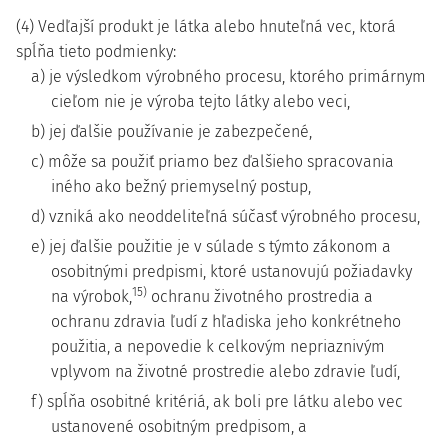
(4) Vedľajší produkt je látka alebo hnuteľná vec, ktorá
spĺňa tieto podmienky:
a) je výsledkom výrobného procesu, ktorého primárnym
cieľom nie je výroba tejto látky alebo veci,
b) jej ďalšie používanie je zabezpečené,
c) môže sa použiť priamo bez ďalšieho spracovania
iného ako bežný priemyselný postup,
d) vzniká ako neoddeliteľná súčasť výrobného procesu,
e) jej ďalšie použitie je v súlade s týmto zákonom a
osobitnými predpismi, ktoré ustanovujú požiadavky
15)
na výrobok,
ochranu životného prostredia a
ochranu zdravia ľudí z hľadiska jeho konkrétneho
použitia, a nepovedie k celkovým nepriaznivým
vplyvom na životné prostredie alebo zdravie ľudí,
f) spĺňa osobitné kritériá, ak boli pre látku alebo vec
ustanovené osobitným predpisom, a