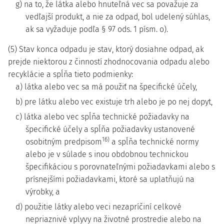
g) na to, že látka alebo hnuteľná vec sa považuje za
vedľajší produkt, a nie za odpad, bol udelený súhlas,
ak sa vyžaduje podľa § 97 ods. 1 písm. o).
(5) Stav konca odpadu je stav, ktorý dosiahne odpad, ak
prejde niektorou z činností zhodnocovania odpadu alebo
recyklácie a spĺňa tieto podmienky:
a) látka alebo vec sa má použiť na špecifické účely,
b) pre látku alebo vec existuje trh alebo je po nej dopyt,
c) látka alebo vec spĺňa technické požiadavky na
špecifické účely a spĺňa požiadavky ustanovené
16)
osobitným predpisom
a spĺňa technické normy
alebo je v súlade s inou obdobnou technickou
špecifikáciou s porovnateľnými požiadavkami alebo s
prísnejšími požiadavkami, ktoré sa uplatňujú na
výrobky, a
d) použitie látky alebo veci nezapríčiní celkové
nepriaznivé vplyvy na životné prostredie alebo na