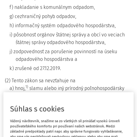
f) nakladanie s komunálnym odpadom,
g) cezhraničný pohyb odpadov,
h) informačný systém odpadového hospodárstva,
i) pôsobnosť orgánov štátnej správy a obcí vo veciach
štátnej správy odpadového hospodárstva,
j) zodpovednosť za porušenie povinností na úseku
odpadového hospodárstva a
k) zrušené od 27.12.2019.
(2) Tento zákon sa nevzťahuje na
1)
a) hnoj,
slamu alebo iný prírodný poľnohospodársky
materiál alebo lesnícky materiál, ktorý nevykazuje
nebezpečné vlastnosti a používa sa v
Súhlas s cookies
poľnohospodárstve, lesníctve v súlade s osobitným
1a)
predpisom
alebo na získanie energie z tohto
Vážený návštevník, snažíme sa zo všetkých síl prinášať vysokú úroveň
materiálu procesmi alebo spôsobmi, ktoré
používateľského komfortu pri používaní našich webstránok. Medzi
základné predpoklady patrí napr. aby správne fungovalo vyhľadávanie,
nepoškodzujú životné prostredie ani neohrozujú
aby sme vás neobťažovali nevhodnou reklamou alebo aby sme mali