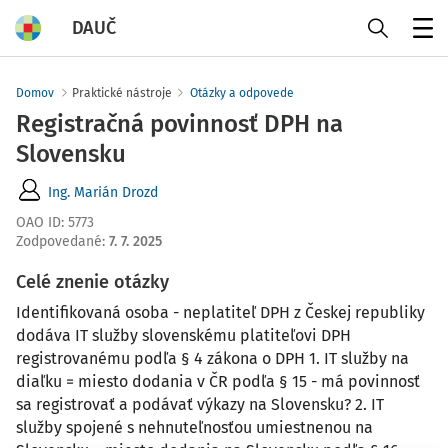
DAUČ
Menu
Domov
Praktické nástroje
Otázky a odpovede
Registračná povinnosť DPH na
Slovensku
Ing. Marián Drozd
OAO ID
:
5773
Zodpovedané
:
7. 7. 2025
Celé znenie otázky
Identifikovaná osoba - neplatiteľ DPH z Českej republiky
dodáva IT služby slovenskému platiteľovi DPH
registrovanému podľa § 4 zákona o DPH 1. IT služby na
diaľku = miesto dodania v ČR podľa § 15 - má povinnosť
sa registrovať a podávať výkazy na Slovensku? 2. IT
služby spojené s nehnuteľnosťou umiestnenou na