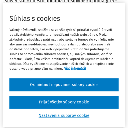
Slovensku = miesto dodania na Slovensku podľa § 16 -
má povinnosť sa registrovať a podávať výkazy na
Slovensku?
Súhlas s cookies
Odpoveď
Vážený návštevník, snažíme sa zo všetkých síl prinášať vysokú úroveň
používateľského komfortu pri používaní našich webstránok. Medzi
základné predpoklady patrí napr. aby správne fungovalo vyhľadávanie,
aby sme vás neobťažovali nevhodnou reklamou alebo aby sme mali
dostatok podnetov, ako web vylepšovať. Preto od Vás potrebujeme
Máte predplatné?
Prihláste sa
súhlas so spracovaním súborov cookies, t. j. malých súborov, ktoré sa
dočasne ukladajú vo vašom prehliadači. Vopred ďakujeme za udelenie
súhlasu. Dáta využijeme na zlepšovanie našich služieb a prispôsobenie
obsahu webu priamo Vám na mieru.
Viac informácií
Zatiaľ ste si prečítali len začiatok...
Odmietnut nepovinné súbory cookie
Celý dokument je len pre predplatiteľov.
Prijať všetky súbory cookie
Zaregistrujte sa a získajte
Nastavenia súborov cookie
zadarmo prístup k vybranému obsahu na
10 dní.