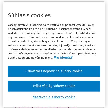
Máte predplatné?
Prihláste sa
Súhlas s cookies
Vážený návštevník, snažíme sa zo všetkých síl prinášať vysokú úroveň
používateľského komfortu pri používaní našich webstránok. Medzi
základné predpoklady patrí napr. aby správne fungovalo vyhľadávanie,
Zatiaľ ste si prečítali len začiatok...
aby sme vás neobťažovali nevhodnou reklamou alebo aby sme mali
dostatok podnetov, ako web vylepšovať. Preto od Vás potrebujeme
Celý dokument je len pre predplatiteľov.
súhlas so spracovaním súborov cookies, t. j. malých súborov, ktoré sa
dočasne ukladajú vo vašom prehliadači. Vopred ďakujeme za udelenie
súhlasu. Dáta využijeme na zlepšovanie našich služieb a prispôsobenie
obsahu webu priamo Vám na mieru.
Viac informácií
Zaregistrujte sa a získajte
zadarmo prístup k vybranému obsahu na
10 dní.
Odmietnut nepovinné súbory cookie
Vďaka registrácii si môžete
Prijať všetky súbory cookie
Prečítať platené články na portáli
Nastavenia súborov cookie
Prezerať predpisy