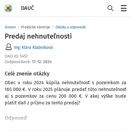
DAUČ
Menu
Domov
Praktické nástroje
Otázky a odpovede
Predaj nehnuteľnosti
Ing. Klára Klabníková
OAO ID
:
5457
Zodpovedané
:
17. 12. 2024
Celé znenie otázky
Obec v roku 2024 kúpila nehnuteľnosť s pozemkom za
165 000 €. V roku 2025 plánuje predať túto nehnuteľnosť
aj s pozemkov za cenu 200 000 €. V akej výške bude
platiť daň z príjmu za tento predaj?
Odpoveď