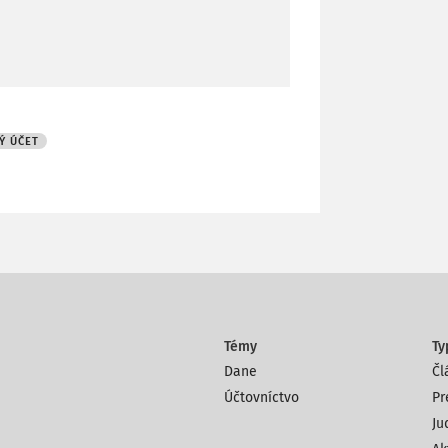
Ý ÚČET
Témy
Ty
Dane
Čl
Účtovníctvo
Pr
Ju