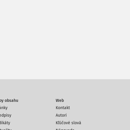
py obsahu
Web
ánky
Kontakt
edpisy
Autori
dikáty
Kľúčové slová