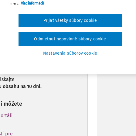
mieru.
Viac informácií
Zdieľať
Máte predplatné?
Prihláste sa
Prijať všetky súbory cookie
Poznámka
Odmietnut nepovinné súbory cookie
len začiatok...
Nastavenia súborov cookie
predplatiteľov.
získajte
 obsahu na 10 dní.
si môžete
ortáli
ti pre