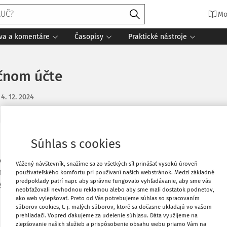
Mo
íva a komentáre
Časopisy
Praktické nástroje
čnom účte
:
4. 12. 2024
Súhlas s cookies
Obľúbené
óm obce tvrdí, že výsledky týchto s. r. o.
Vážený návštevník, snažíme sa zo všetkých síl prinášať vysokú úroveň
h neuvádza, takže záverečný účet je v
používateľského komfortu pri používaní našich webstránok. Medzi základné
Stiahnuť
predpoklady patrí napr. aby správne fungovalo vyhľadávanie, aby sme vás
y názor?
neobťažovali nevhodnou reklamou alebo aby sme mali dostatok podnetov,
ako web vylepšovať. Preto od Vás potrebujeme súhlas so spracovaním
Vytlačiť
súborov cookies, t. j. malých súborov, ktoré sa dočasne ukladajú vo vašom
prehliadači. Vopred ďakujeme za udelenie súhlasu. Dáta využijeme na
zlepšovanie našich služieb a prispôsobenie obsahu webu priamo Vám na