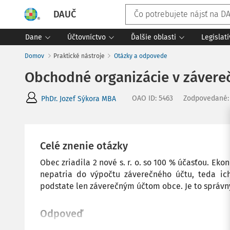
DAUČ
Dane
Účtovníctvo
Ďalšie oblasti
Legislat
Domov
Praktické nástroje
Otázky a odpovede
Obchodné organizácie v závere
OAO ID
:
5463
Zodpovedané
PhDr. Jozef Sýkora MBA
Celé znenie otázky
Obec zriadila 2 nové s. r. o. so 100 % účasťou. Ekon
nepatria do výpočtu záverečného účtu, teda ic
podstate len záverečným účtom obce. Je to správn
Odpoveď