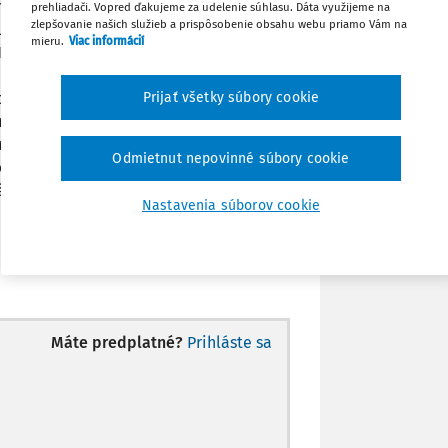
í zmluvy, pričom spoločnosť FIN.M.O.S
prehliadači. Vopred ďakujeme za udelenie súhlasu. Dáta využijeme na
Zdieľať
zlepšovanie našich služieb a prispôsobenie obsahu webu priamo Vám na
lenia na základe zmluvy. Kúpna cena za
mieru.
Viac informácií
 FIN.M.O.S má byť vo výške viac ako 1
rejného osvetlenia, ktoré sa nachádzajú
Poznámka
Prijať všetky súbory cookie
sť FIN.M.O.S tieto zariadenia technicky
zmluvného vzťahu bezodplatne. Nakoľko
jného osvetlenia do vlastníctva mesta
Odmietnut nepovinné súbory cookie
ej je možné tieto zariadenia odkúpiť, je
ného obstarávania, poprípade je možné
Nastavenia súborov cookie
Máte predplatné?
Prihláste sa