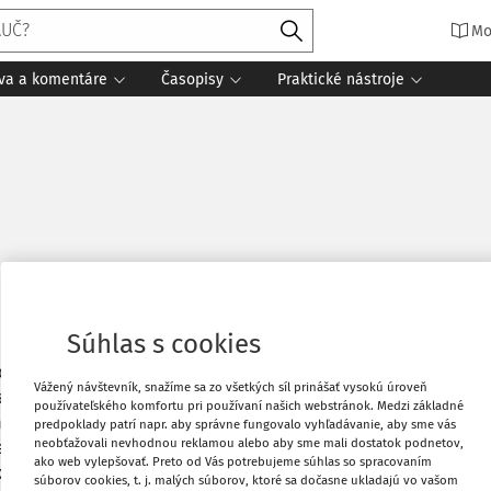
Mo
íva a komentáre
Časopisy
Praktické nástroje
Obľúbené
Súhlas s cookies
nenie. V roku 2008 uzatvorilo mesto
 zabezpečení verejného osvetlenia,
Stiahnuť
Vážený návštevník, snažíme sa zo všetkých síl prinášať vysokú úroveň
stné náklady uskutočniť investíciu do
používateľského komfortu pri používaní našich webstránok. Medzi základné
esto prevádzkovať verejné osvetlenie.
predpoklady patrí napr. aby správne fungovalo vyhľadávanie, aby sme vás
Vytlačiť
neobťažovali nevhodnou reklamou alebo aby sme mali dostatok podnetov,
tlenia bolo aj uzatvorenie zmluvy o
ako web vylepšovať. Preto od Vás potrebujeme súhlas so spracovaním
úpilo akcie spoločnosti. V súčasnosti sa
súborov cookies, t. j. malých súborov, ktoré sa dočasne ukladajú vo vašom