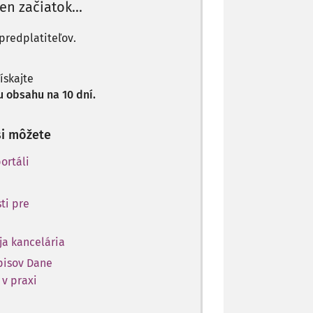
len začiatok...
predplatiteľov.
získajte
 obsahu na 10 dní.
si môžete
ortáli
ti pre
ja kancelária
opisov Dane
 v praxi