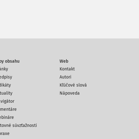
py obsahu
Web
ánky
Kontakt
edpisy
Autori
dikáty
Kľúčové slová
tuality
Nápoveda
vigátor
mentáre
bináre
tovné súvzťažnosti
praxe