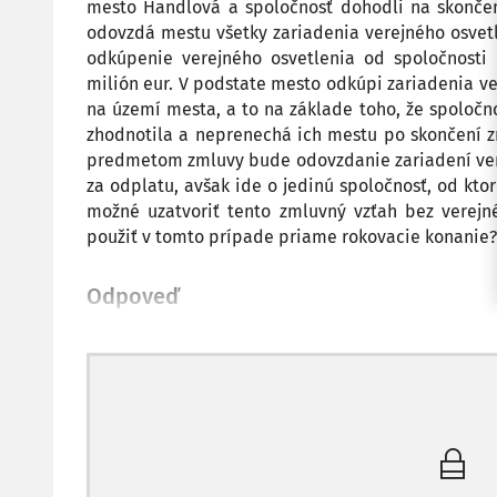
mesto Handlová a spoločnosť dohodli na skončen
odovzdá mestu všetky zariadenia verejného osvet
odkúpenie verejného osvetlenia od spoločnosti
milión eur. V podstate mesto odkúpi zariadenia ve
na území mesta, a to na základe toho, že spoločno
zhodnotila a neprenechá ich mestu po skončení 
predmetom zmluvy bude odovzdanie zariadení vere
za odplatu, avšak ide o jedinú spoločnosť, od ktor
možné uzatvoriť tento zmluvný vzťah bez verej
použiť v tomto prípade priame rokovacie konanie?
Odpoveď