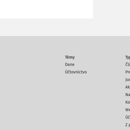
Témy
Ty
Dane
Čl
Účtovníctvo
Pr
Ju
Ak
Na
Ko
We
Úč
Z 