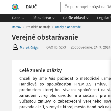
DAUČ
Dane
Účtovníctvo
Ďalšie oblasti
Legislat
Domov
Praktické nástroje
Otázky a odpovede
Verejné obstarávanie
OAO ID
:
5273
Zodpovedané
:
24. 9. 2024
Marek Griga
Celé znenie otázky
Chceli by sme Vás požiadať o metodické usmer
Handlová so spoločnosťou FIN.M.O.S zmluvu o
predmetom ktorej bol záväzok spoločnosti na vla
zariadení verejného osvetlenia a súčasne pre m
Súčasťou zmluvy o zabezpečení verejného osve
prevode akcií, v zmysle ktorej mesto Handlová nak