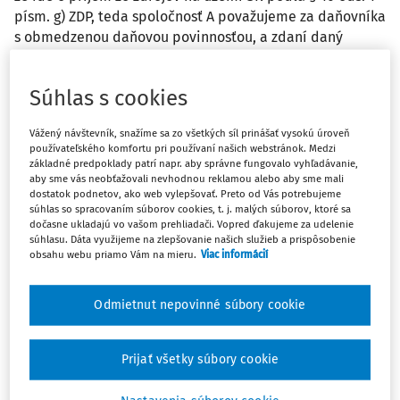
písm. g) ZDP, teda spoločnosť A považujeme za daňovníka
s obmedzenou daňovou povinnosťou, a zdaní daný
príjem na Slovensku. Bude príjem zdanený zrážkou (v
ustanovení § 43 ZDP nie je predmetný príjem spomínaný)
Súhlas s cookies
alebo spoločnosť A musí podať daňové priznanie k dani z
príjmov (s vyplnením časti H - výpočet základu dane
Vážený návštevník, snažíme sa zo všetkých síl prinášať vysokú úroveň
nerezidenta), teda vznikne mu registračná povinnosť na
používateľského komfortu pri používaní našich webstránok. Medzi
daň z príjmov na Slovensku? Čo môže spoločnosť A
základné predpoklady patrí napr. aby správne fungovalo vyhľadávanie,
odpočítať ako výdavok pri predmetnom príjme?
aby sme vás neobťažovali nevhodnou reklamou alebo aby sme mali
dostatok podnetov, ako web vylepšovať. Preto od Vás potrebujeme
súhlas so spracovaním súborov cookies, t. j. malých súborov, ktoré sa
Odpoveď
dočasne ukladajú vo vašom prehliadači. Vopred ďakujeme za udelenie
súhlasu. Dáta využijeme na zlepšovanie našich služieb a prispôsobenie
obsahu webu priamo Vám na mieru.
Viac informácií
Máte predplatné?
Prihláste sa
Odmietnut nepovinné súbory cookie
Prijať všetky súbory cookie
Zatiaľ ste si prečítali len začiatok...