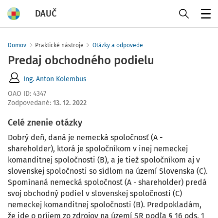
DAUČ
Menu
Domov
Praktické nástroje
Otázky a odpovede
Predaj obchodného podielu
Ing. Anton Kolembus
OAO ID
:
4347
Zodpovedané
:
13. 12. 2022
Celé znenie otázky
Dobrý deň, daná je nemecká spoločnosť (A -
shareholder), ktorá je spoločníkom v inej nemeckej
komanditnej spoločnosti (B), a je tiež spoločníkom aj v
slovenskej spoločnosti so sídlom na území Slovenska (C).
Spomínaná nemecká spoločnosť (A - shareholder) predá
svoj obchodný podiel v slovenskej spoločnosti (C)
nemeckej komanditnej spoločnosti (B). Predpokladám,
že ide o príjem zo zdrojov na území SR podľa § 16 ods. 1