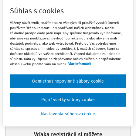
Súhlas s cookies
Odpoveď
Vážený návštevník, snažíme sa zo všetkých síl prinášať vysokú úroveň
používateľského komfortu pri používaní našich webstránok. Medzi
základné predpoklady patrí napr. aby správne fungovalo vyhľadávanie,
Máte predplatné?
Prihláste sa
aby sme vás neobťažovali nevhodnou reklamou alebo aby sme mali
dostatok podnetov, ako web vylepšovať. Preto od Vás potrebujeme
súhlas so spracovaním súborov cookies, t. j. malých súborov, ktoré sa
dočasne ukladajú vo vašom prehliadači. Vopred ďakujeme za udelenie
súhlasu. Dáta využijeme na zlepšovanie našich služieb a prispôsobenie
obsahu webu priamo Vám na mieru.
Viac informácií
Zatiaľ ste si prečítali len začiatok...
Odmietnut nepovinné súbory cookie
Celý dokument je len pre predplatiteľov.
Prijať všetky súbory cookie
Zaregistrujte sa a získajte
zadarmo prístup k vybranému obsahu na
Nastavenia súborov cookie
10 dní.
Vďaka registrácii si môžete