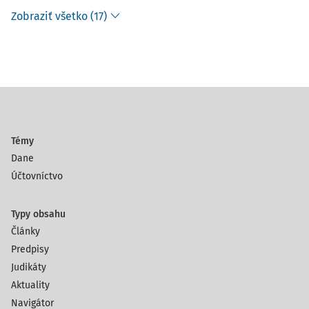
Zobraziť všetko (17)
Témy
Dane
Účtovníctvo
Typy obsahu
Články
Predpisy
Judikáty
Aktuality
Navigátor