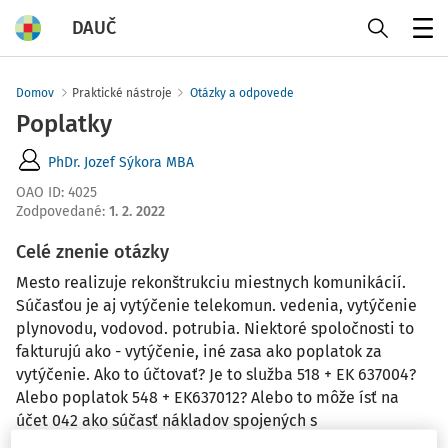
DAUČ
Menu
Domov
Praktické nástroje
Otázky a odpovede
Poplatky
PhDr. Jozef Sýkora MBA
OAO ID
:
4025
Zodpovedané
:
1. 2. 2022
Celé znenie otázky
Mesto realizuje rekonštrukciu miestnych komunikácií.
Súčasťou je aj vytýčenie telekomun. vedenia, vytýčenie
plynovodu, vodovod. potrubia. Niektoré spoločnosti to
fakturujú ako - vytýčenie, iné zasa ako poplatok za
vytýčenie. Ako to účtovať? Je to služba 518 + EK 637004?
Alebo poplatok 548 + EK637012? Alebo to môže ísť na
účet 042 ako súčasť nákladov spojených s
rekonštrukciou?