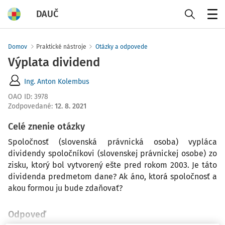
DAUČ
Menu
Domov
Praktické nástroje
Otázky a odpovede
Výplata dividend
Ing. Anton Kolembus
OAO ID
:
3978
Zodpovedané
:
12. 8. 2021
Celé znenie otázky
Spoločnosť (slovenská právnická osoba) vypláca
dividendy spoločníkovi (slovenskej právnickej osobe) zo
zisku, ktorý bol vytvorený ešte pred rokom 2003. Je táto
dividenda predmetom dane? Ak áno, ktorá spoločnosť a
akou formou ju bude zdaňovať?
Odpoveď