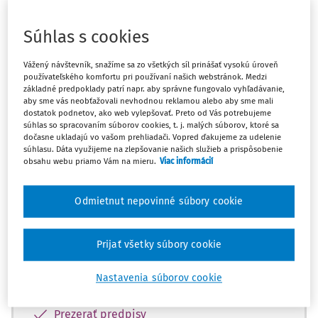
Súhlas s cookies
Máte predplatné?
Prihláste sa
Vážený návštevník, snažíme sa zo všetkých síl prinášať vysokú úroveň
používateľského komfortu pri používaní našich webstránok. Medzi
základné predpoklady patrí napr. aby správne fungovalo vyhľadávanie,
aby sme vás neobťažovali nevhodnou reklamou alebo aby sme mali
dostatok podnetov, ako web vylepšovať. Preto od Vás potrebujeme
Zatiaľ ste si prečítali len začiatok...
súhlas so spracovaním súborov cookies, t. j. malých súborov, ktoré sa
dočasne ukladajú vo vašom prehliadači. Vopred ďakujeme za udelenie
Celý dokument je len pre predplatiteľov.
súhlasu. Dáta využijeme na zlepšovanie našich služieb a prispôsobenie
obsahu webu priamo Vám na mieru.
Viac informácií
Zaregistrujte sa a získajte
Odmietnut nepovinné súbory cookie
zadarmo prístup k vybranému obsahu na
10 dní.
Prijať všetky súbory cookie
Vďaka registrácii si môžete
Nastavenia súborov cookie
Prečítať platené články na portáli
Prezerať predpisy