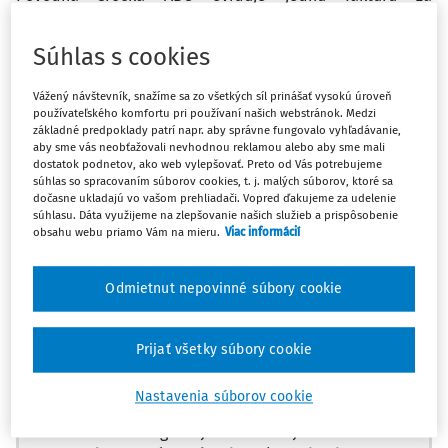
poradenstvo od právnickej osoby XY .Túto faktúru uhradil
môj klient. Mojim klientom je spoločnosť CDF. Ako
Súhlas s cookies
správne zaúčtovať otváraciu súvahu ? A ako zaúčtovať tú
jednu faktúru?
Vážený návštevník, snažíme sa zo všetkých síl prinášať vysokú úroveň
používateľského komfortu pri používaní našich webstránok. Medzi
základné predpoklady patrí napr. aby správne fungovalo vyhľadávanie,
Odpoveď
aby sme vás neobťažovali nevhodnou reklamou alebo aby sme mali
dostatok podnetov, ako web vylepšovať. Preto od Vás potrebujeme
súhlas so spracovaním súborov cookies, t. j. malých súborov, ktoré sa
dočasne ukladajú vo vašom prehliadači. Vopred ďakujeme za udelenie
Máte predplatné?
Prihláste sa
súhlasu. Dáta využijeme na zlepšovanie našich služieb a prispôsobenie
obsahu webu priamo Vám na mieru.
Viac informácií
Odmietnut nepovinné súbory cookie
Zatiaľ ste si prečítali len začiatok...
Prijať všetky súbory cookie
Celý dokument je len pre predplatiteľov.
Nastavenia súborov cookie
Zaregistrujte sa a získajte