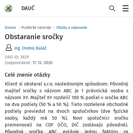
DAUČ
Menu
Domov
Praktické nástroje
Otázky a odpovede
Obstaranie sročky
Ing. Ondrej Baláž
OAO ID
:
3829
Zodpovedané
:
17. 12. 2020
Celé znenie otázky
Klient si obstaral s.r.o. nasledovným spôsobom: Pôvodný
majiteľ sročky s názvom ABC je 1 právnická osoba s
názvom XY. Majiteľ XY rozdelil 100 % podiel v sročke ABC
na dva podiely (50 % a 50 %). Tieto rozdelené obchodné
podiely previedol na dvoch spoločníkov (dve fyzické
osoby, každý má 50 %). Noví spoločníci sročku
premenovali na CDF (IČO, DIČ zostávajú pôvodné).
Pôvodná sročka ABC eviduje jednu faktúru za