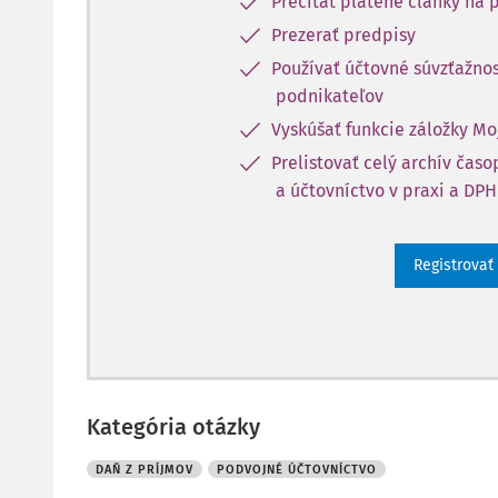
Prečítať platené články na p
Prezerať predpisy
Používať účtovné súvzťažnos
podnikateľov
Vyskúšať funkcie záložky Mo
Prelistovať celý archív čas
a účtovníctvo v praxi a DPH
Registrovať
Kategória otázky
DAŇ Z PRÍJMOV
PODVOJNÉ ÚČTOVNÍCTVO