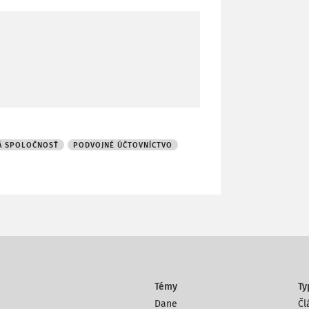
Á SPOLOČNOSŤ
PODVOJNÉ ÚČTOVNÍCTVO
Témy
Ty
Dane
Čl