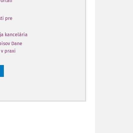
ortáli
ti pre
ja kancelária
opisov Dane
 v praxi