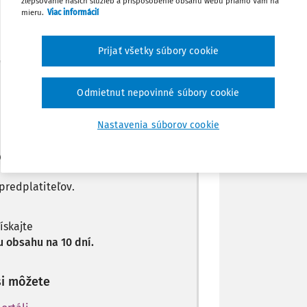
zlepšovanie našich služieb a prispôsobenie obsahu webu priamo Vám na
Zdieľať
mieru.
Viac informácií
Prijať všetky súbory cookie
Poznámka
Máte predplatné?
Prihláste sa
Odmietnut nepovinné súbory cookie
Nastavenia súborov cookie
len začiatok...
predplatiteľov.
získajte
 obsahu na 10 dní.
si môžete