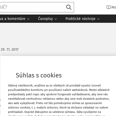
Mo
íva a komentáre
Časopisy
Praktické nástroje
:
29. 11. 2017
Obľúbené
Súhlas s cookies
y, a to nasledovne: Obchodná spoločnosť
Vážený návštevník, snažíme sa zo všetkých síl prinášať vysokú úroveň
zaradené motorové vozidlo (MT), ktoré
Stiahnuť
používateľského komfortu pri používaní našich webstránok. Medzi základné
čtovne, aj daňovo. Pri inventarizácii v
predpoklady patrí napr. aby správne fungovalo vyhľadávanie, aby sme vás
neobťažovali nevhodnou reklamou alebo aby sme mali dostatok podnetov,
é z účtovníctva. V roku 2016 nebolo auto
ako web vylepšovať. Preto od Vás potrebujeme súhlas so spracovaním
Vytlačiť
te 022. Akým účtovným zápisom vyradíme
súborov cookies, t. j. malých súborov, ktoré sa dočasne ukladajú vo vašom
odatočné DP?
prehliadači. Vopred ďakujeme za udelenie súhlasu. Dáta využijeme na