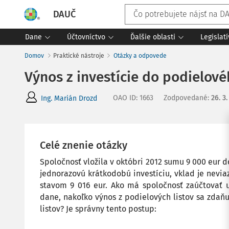
DAUČ
Dane
Účtovníctvo
Ďalšie oblasti
Legislat
Domov
Praktické nástroje
Otázky a odpovede
Výnos z investície do podielov
OAO ID
:
1663
Zodpovedané
:
26. 3.
Ing. Marián Drozd
Celé znenie otázky
Spoločnosť vložila v októbri 2012 sumu 9 000 eur 
jednorazovú krátkodobú investíciu, vklad je neviaza
stavom 9 016 eur. Ako má spoločnosť zaúčtovať 
dane, nakoľko výnos z podielových listov sa zdaňu
listov? Je správny tento postup: