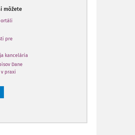
si môžete
ortáli
ti pre
ja kancelária
opisov Dane
 v praxi