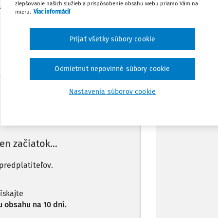
zlepšovanie našich služieb a prispôsobenie obsahu webu priamo Vám na
D 257 - D 221,
Zdieľať
mieru.
Viac informácií
 na riadku 290.
Poznámka
Prijať všetky súbory cookie
Odmietnut nepovinné súbory cookie
Máte predplatné?
Prihláste sa
Nastavenia súborov cookie
len začiatok...
predplatiteľov.
získajte
 obsahu na 10 dní.