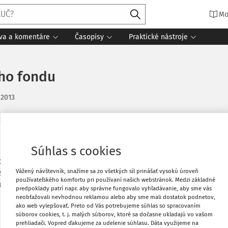
Mo
íva a komentáre
Časopisy
Praktické nástroje
ého fondu
 2013
Obľúbené
Súhlas s cookies
do depozitného podielového fondu. Ide o
Vážený návštevník, snažíme sa zo všetkých síl prinášať vysokú úroveň
ný. K 31.12. 2012 prišiel výpis z účtu so
Stiahnuť
používateľského komfortu pri používaní našich webstránok. Medzi základné
uvedené operácie a ako upraviť základ
predpoklady patrí napr. aby správne fungovalo vyhľadávanie, aby sme vás
je zrážkou až pri vyplatení podielových
neobťažovali nevhodnou reklamou alebo aby sme mali dostatok podnetov,
Vytlačiť
ako web vylepšovať. Preto od Vás potrebujeme súhlas so spracovaním
súborov cookies, t. j. malých súborov, ktoré sa dočasne ukladajú vo vašom
prehliadači. Vopred ďakujeme za udelenie súhlasu. Dáta využijeme na