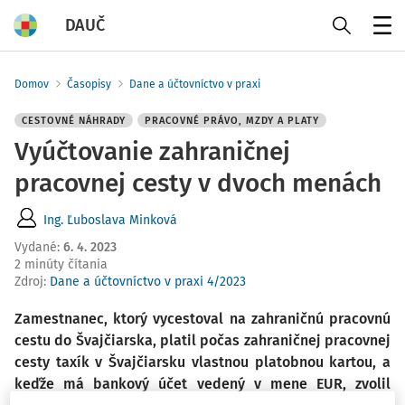
DAUČ
Menu
Domov
Časopisy
Dane a účtovníctvo v praxi
CESTOVNÉ NÁHRADY
PRACOVNÉ PRÁVO, MZDY A PLATY
Vyúčtovanie zahraničnej
pracovnej cesty v dvoch menách
Ing. Ľuboslava Minková
Vydané
:
6. 4. 2023
2 minúty čítania
Zdroj
:
Dane a účtovníctvo v praxi 4/2023
Zamestnanec, ktorý vycestoval na zahraničnú pracovnú
cestu do Švajčiarska, platil počas zahraničnej pracovnej
cesty taxík v Švajčiarsku vlastnou platobnou kartou, a
keďže má bankový účet vedený v mene EUR, zvolil