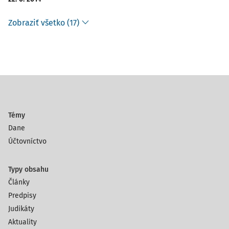
Zobraziť všetko (17)
Témy
Dane
Účtovníctvo
Typy obsahu
Články
Predpisy
Judikáty
Aktuality