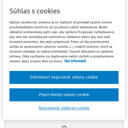
platbu v EUR. Na potvrdení o úhrade taxíka má uvedenú
čiastku v obidvoch menách, a teda v CHF aj v EUR. Keďže
Súhlas s cookies
mu z jeho osobného bankového účtu bola stiahnutá
hodnota v EUR, naša otázka je, či môže tento výdavok na
Vážený návštevník, snažíme sa zo všetkých síl prinášať vysokú úroveň
zahraničnú pracovnú cestu vyúčtovať v EUR, aby nebol
používateľského komfortu pri používaní našich webstránok. Medzi
základné predpoklady patrí napr. aby správne fungovalo vyhľadávanie,
posunom kurzu CHF v strate? Je možné, aby do
aby sme vás neobťažovali nevhodnou reklamou alebo aby sme mali
vyúčtovania zahraničnej pracovnej cesty mimo EÚ použil
dostatok podnetov, ako web vylepšovať. Preto od Vás potrebujeme
súhlas so spracovaním súborov cookies, t. j. malých súborov, ktoré sa
dve meny? Napríklad stravné a vreckové si nárokuje
dočasne ukladajú vo vašom prehliadači. Vopred ďakujeme za udelenie
v CHF a výdavok na taxi v EUR? Je to podľa legislatívy
súhlasu. Dáta využijeme na zlepšovanie našich služieb a prispôsobenie
v poriadku, alebo tomu niečo bráni?
obsahu webu priamo Vám na mieru.
Viac informácií
Pri posudzovaní uvedenej problematiky je potrebné dať do
Odmietnut nepovinné súbory cookie
pozornosti ustanovenia
Prijať všetky súbory cookie
Máte predplatné?
Prihláste sa
Nastavenia súborov cookie