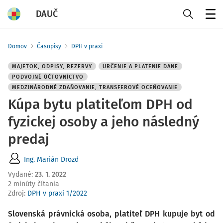
DAUČ
Menu
Domov
Časopisy
DPH v praxi
MAJETOK, ODPISY, REZERVY
URČENIE A PLATENIE DANE
PODVOJNÉ ÚČTOVNÍCTVO
MEDZINÁRODNÉ ZDAŇOVANIE, TRANSFEROVÉ OCEŇOVANIE
Kúpa bytu platiteľom DPH od
fyzickej osoby a jeho následný
predaj
Ing. Marián Drozd
Vydané
:
23. 1. 2022
2 minúty čítania
Zdroj
:
DPH v praxi 1/2022
Slovenská právnická osoba, platiteľ DPH kupuje byt od