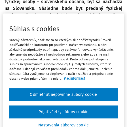
fyzickej osoby – slovenského občana, byt sa nachádza
na Slovensku. Následne bude byt predaný fyzickej
osobe, prípadne právnickej osobe. Aký je správny
postup z hľadiska dane z príjmov, účtovania a DPH?
Súhlas s cookies
Z hľadiska účtovania ide o kúpu nehnuteľnosti na
predaj, teda účet 133 – Nehnuteľnosť na predaj, takže
Vážený návštevník, snažíme sa zo všetkých síl prinášať vysokú úroveň
133AE/325AE alebo 379AE, úhrada 379AE/221AE, následný
používateľského komfortu pri používaní našich webstránok. Medzi
predaj 311AE (343AE)/607AE a 507AE/133AE. Je to správne?
základné predpoklady patrí napr. aby správne fungovalo vyhľadávanie,
aby sme vás neobťažovali nevhodnou reklamou alebo aby sme mali
Z hľadiska dane z príjmov, v prípade predaja
dostatok podnetov, ako web vylepšovať. Preto od Vás potrebujeme
nehnuteľnosti za nižšiu cenu ako bola obstarávacia
súhlas so spracovaním súborov cookies, t. j. malých súborov, ktoré sa
cena, uznáva za daňový náklad, alebo je to
dočasne ukladajú vo vašom prehliadači. Vopred ďakujeme za udelenie
súhlasu. Dáta využijeme na zlepšovanie našich služieb a prispôsobenie
pripočítateľná položka k základu dane? Z hľadiska DPH,
obsahu webu priamo Vám na mieru.
Viac informácií
môže byť predaj bytu oslobodený od DPH?
Prostredníctvom koeficientu sa budú uplatňovať na
Odmietnut nepovinné súbory cookie
vstupe iba služby, ktoré súvisia s obstaraním
oslobodených plnení a neoslobodených plnení,
napríklad telefonické hovory, spracovanie účtovníctva
Prijať všetky súbory cookie
a pod. Nebude sa uplatňovať DPH na vstupe na dodávku
tovarov a služieb, ktoré súvisia s obstaraním bytu?
Nastavenia súborov cookie