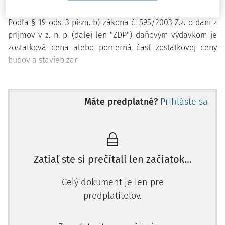
Podľa
§ 19 ods. 3 písm. b) zákona č. 595/2003 Z.z.
o dani z
príjmov v z. n. p. (ďalej len "
ZDP
") daňovým výdavkom je
zostatková cena alebo pomerná časť zostatkovej ceny
budov a stavieb zar
Máte predplatné?
Prihláste sa
Zatiaľ ste si prečítali len začiatok...
Celý dokument je len pre
predplatiteľov.