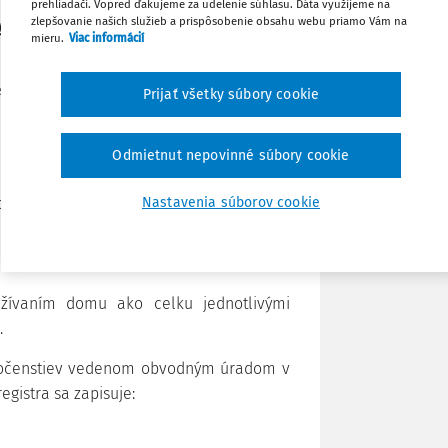
nebytových priestorov, príslušenstvo
prehliadači. Vopred ďakujeme za udelenie súhlasu. Dáta využijeme na
zlepšovanie našich služieb a prispôsobenie obsahu webu priamo Vám na
y,
mieru.
Viac informácií
 a nebytových priestorov v dome.
Stiahnuť
 spoločenstvo zabezpečuje pre vlastníkov bytov a
Prijať všetky súbory cookie
Poznámka
 modernizáciu spoločných častí domu,
Odmietnut nepovinné súbory cookie
a príslušenstva,
Nastavenia súborov cookie
 priestoru,
ky, údržby a opráv, iných pohľadávok a
 užívaním domu ako celku jednotlivými
.
ločenstiev vedenom obvodným úradom v
egistra sa zapisuje: