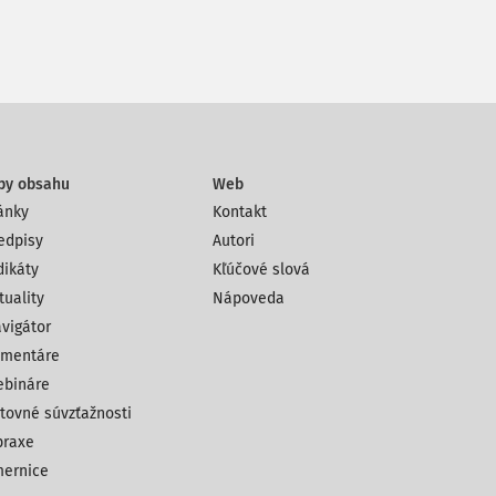
py obsahu
Web
ánky
Kontakt
edpisy
Autori
dikáty
Kľúčové slová
tuality
Nápoveda
vigátor
mentáre
bináre
tovné súvzťažnosti
praxe
ernice