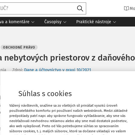
Mo
íva a komentáre
Časopisy
Praktické nástroje
OBCHODNÉ PRÁVO
a nebytových priestorov z daňového
ania
Zdroj
:
Dane a účtovníctvo v praxi 10/2021
Súhlas s cookies
iestorov je právnická osoba založená
Vytlačiť
a nebytových priestorov v z. n. p. (ďalej
Vážený návštevník, snažíme sa zo všetkých síl prinášať vysokú úroveň
používateľského komfortu pri používaní našich webstránok. Medzi základné
rov“), ktoré:
Obľúbené
predpoklady patrí napr. aby správne fungovalo vyhľadávanie, aby sme vás
neobťažovali nevhodnou reklamou alebo aby sme mali dostatok podnetov,
ako web vylepšovať. Preto od Vás potrebujeme súhlas so spracovaním
adenia domu, nebytové priestory, ktoré
súborov cookies, t. j. malých súborov, ktoré sa dočasne ukladajú vo vašom
Zdieľať