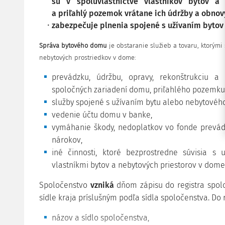
sú v spoluvlastníctve vlastníkov bytov a 
a priľahlý pozemok vrátane ich údržby a obnov
zabezpečuje plnenia spojené s užívaním bytov
Správa bytového domu
je obstaranie služieb a tovaru, ktorými
nebytových prostriedkov v dome:
prevádzku, údržbu, opravy, rekonštrukciu a
spoločných zariadení domu, priľahlého pozemku 
služby spojené s užívaním bytu alebo nebytového
vedenie účtu domu v banke,
vymáhanie škody, nedoplatkov vo fonde prevádz
nárokov,
iné činnosti, ktoré bezprostredne súvisia s
vlastníkmi bytov a nebytových priestorov v dome
Spoločenstvo
vzniká
dňom zápisu do registra spo
sídle kraja príslušným podľa sídla spoločenstva. Do r
názov a sídlo spoločenstva,