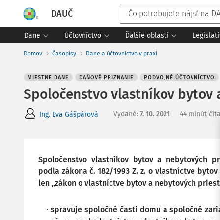
DAUČ
Dane
Účtovníctvo
Ďalšie oblasti
Legislat
Domov
Časopisy
Dane a účtovníctvo v praxi
MIESTNE DANE
DAŇOVÉ PRIZNANIE
PODVOJNÉ ÚČTOVNÍCTVO
Spoločenstvo vlastníkov bytov 
Vydané
:
7. 10. 2021
44 minút čít
Ing. Eva Gášpárová
Spoločenstvo vlastníkov bytov a nebytových pr
podľa zákona č. 182/1993 Z. z. o vlastníctve bytov 
len „zákon o vlastníctve bytov a nebytových priesto
spravuje spoločné časti domu a spoločné zari