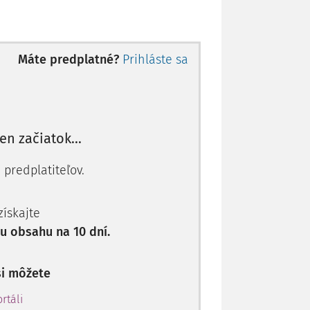
tárneho orgánu.
Máte predplatné?
Prihláste sa
e na neurčitú dobu. Zmluva sa schvaľuje
estorov v dome. Zmluva je záväzná pre
ov v dome. S prevodom alebo prechodom
e prechádzajú na nového vlastníka práva
len začiatok...
 predplatiteľov.
riestorov v dome za plnenia spojené s
rem úhrad za tie služby a práce, ktoré
 získajte
rádza priamo dodávateľovi,
 obsahu na 10 dní.
 tvorí z príspevkov vlastníkov bytov a
si môžete
ku spoločnosti nepatria byty a nebytové
 do vlastníctva byty, nebytové priestory
rtáli