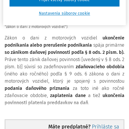
ukončenia podnikania
práve v súvislosti s daňou z motorových
vozidiel je uvedené v
zákone č.
361/2014 Z.z.
o dani z motorových
Nastavenia súborov cookie
vozidiel a o zmene a doplnení niektorých zákonov v z. n. p. (ďalej len
"
zákon o dani z motorových vozidiel
").
Zákon o dani z motorových vozidiel
ukončenie
podnikania alebo prerušenie podnikania
spája primárne
so zánikom daňovej povinnosti podľa
§ 8 ods. 2 písm. b)
.
Práve tento zánik daňovej povinnosti [uvedený v
§ 8 ods. 2
písm. b)
] súvisí so zadefinovaním
zdaňovacieho obdobia
(iného ako ročného) podľa
§ 9 ods. 6 zákona o dani z
motorových vozidiel
, ktorý je spojený s povinnosťou
podania daňového priznania
za toto iné ako ročné
zdaňovacie obdobie,
zaplatenia dane
a tiež
ukončenia
povinnosti platenia preddavkov na daň
.
Ukončenie podnikania alebo prerušenie podnikania
sa,
ako už bolo uvedené, spája so zánikom daňovej
Máte predplatné?
Prihláste sa
povinnosti, tej daňovej povinnosti, ktorá samozrejme