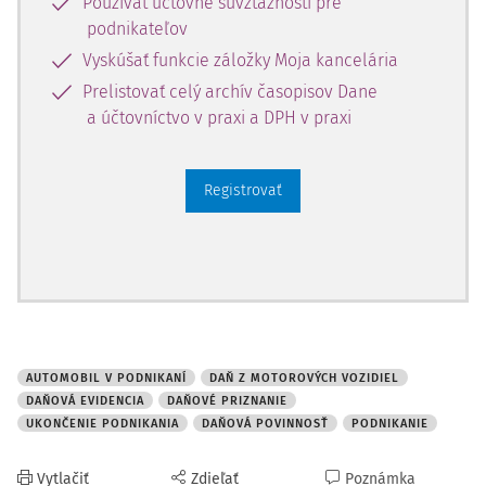
Používať účtovné súvzťažnosti pre
Obchodného zákonníka
alebo
§ 6 ods. 1 zákona č.
podnikateľov
595/2003 Z.z.
o dani z príjmov v z. n. p. (ďalej len "
ZDP
")
Vyskúšať funkcie záložky Moja kancelária
alebo
§ 6 ods. 2 ZDP
(príjmy z inej samostatne zárobkovej
Prelistovať celý archív časopisov Dane
činnosti). Definícia podnikania (podľa
Obchodného
a účtovníctvo v praxi a DPH v praxi
zákonníka
uvedená skôr) je teda viazaná na činnosť osoby
- podnikateľa, ktorým je podľa
Obchodného zákonníka
buď:
Registrovať
AUTOMOBIL V PODNIKANÍ
DAŇ Z MOTOROVÝCH VOZIDIEL
DAŇOVÁ EVIDENCIA
DAŇOVÉ PRIZNANIE
UKONČENIE PODNIKANIA
DAŇOVÁ POVINNOSŤ
PODNIKANIE
Vytlačiť
Zdieľať
Poznámka