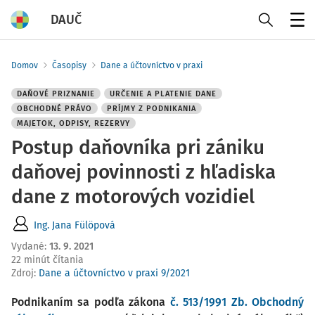
DAUČ
Menu
Domov
Časopisy
Dane a účtovníctvo v praxi
DAŇOVÉ PRIZNANIE
URČENIE A PLATENIE DANE
OBCHODNÉ PRÁVO
PRÍJMY Z PODNIKANIA
MAJETOK, ODPISY, REZERVY
Postup daňovníka pri zániku
daňovej povinnosti z hľadiska
dane z motorových vozidiel
Ing. Jana Fülöpová
Vydané
:
13. 9. 2021
22 minút čítania
Zdroj
:
Dane a účtovníctvo v praxi 9/2021
Podnikaním sa podľa zákona
č. 513/1991 Zb. Obchodný