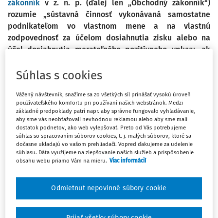
zákonník
v z. n. p. (ďalej len „Obchodný zákonník“)
rozumie „sústavná činnosť vykonávaná samostatne
podnikateľom vo vlastnom mene a na vlastnú
zodpovednosť za účelom dosiahnutia zisku alebo na
účel dosiahnutia merateľného pozitívneho vplyvu, ak
ide o hospodársku činnosť registrovaného sociálneho
podniku podľa osobitného predpisu“. Na základe tejto
Súhlas s cookies
definície možno teda podčiarknuť najmä sústavnú
Vážený návštevník, snažíme sa zo všetkých síl prinášať vysokú úroveň
činnosť, ktorou je podnikanie vystihnuté. No nie vždy
používateľského komfortu pri používaní našich webstránok. Medzi
tento zámer vykonávania sústavnej činnosti vyjde
základné predpoklady patrí napr. aby správne fungovalo vyhľadávanie,
a okolnosti prinútia podnikateľa prerušiť alebo úplne
aby sme vás neobťažovali nevhodnou reklamou alebo aby sme mali
dostatok podnetov, ako web vylepšovať. Preto od Vás potrebujeme
ukončiť podnikanie. Rozhodnutie o prerušení
súhlas so spracovaním súborov cookies, t. j. malých súborov, ktoré sa
podnikania alebo ukončení podnikania je spojené
dočasne ukladajú vo vašom prehliadači. Vopred ďakujeme za udelenie
súhlasu. Dáta využijeme na zlepšovanie našich služieb a prispôsobenie
s následným vykonaním nevyhnutných krokov. Jedným
obsahu webu priamo Vám na mieru.
Viac informácií
z takýchto nevyhnutných krokov je aj vysporiadanie sa
s daňou z motorových vozidiel za predpokladu, že
Odmietnut nepovinné súbory cookie
daňovník na podnikanie používal vozidlo (vozidlá).
Ako má daňovník postupovať v prípade
prerušenia podnikania alebo
Prijať všetky súbory cookie