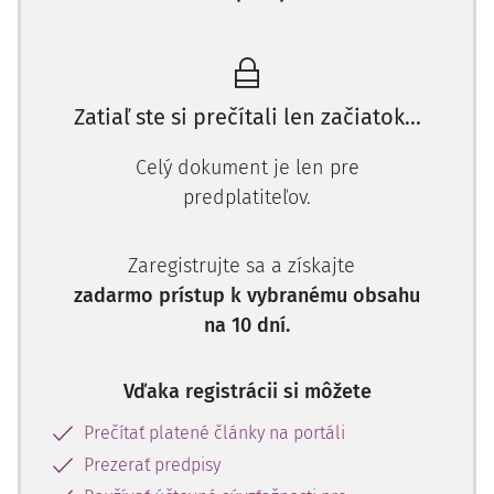
najskôr primárne vznikla.
Pre priblíženie je vhodné uviesť, že daňová povinnosť
vzniká prvým dňom kalendárneho mesiaca
, v ktorom
Zatiaľ ste si prečítali len začiatok...
došlo k splneniu kritérií "nastavených" zákonom o dani z
motorových vozidiel pre predmet dane. V zásade teda
Celý dokument je len pre
platí, že vozidlo sa stáva predmetom dane vtedy, ak sú
predplatiteľov.
súčasne splnené nasledovné podmienky uvedené v
§ 2
ods. 1
- predmete dane, t.j.:
Zaregistrujte sa a získajte
vozidlo, patrí do kategórie
vozidiel uvedených v
§ 1
zadarmo prístup k vybranému obsahu
(kategóriami vozidiel, ktoré podliehajú zdaneniu sú
na 10 dní.
kategórie L, M, N a O),
vozidlo je evidované
v Slovenskej republike (má
pridelené evidenčné číslo Slovenskej republiky)
Vďaka registrácii si môžete
a vozidlo sa používa na podnikanie.
Prečítať platené články na portáli
Podnikanie (pojem zavedený ako skratka v
zákone o dani z
Prezerať predpisy
motorových vozidiel
) je spojené s odkazom na
§ 2