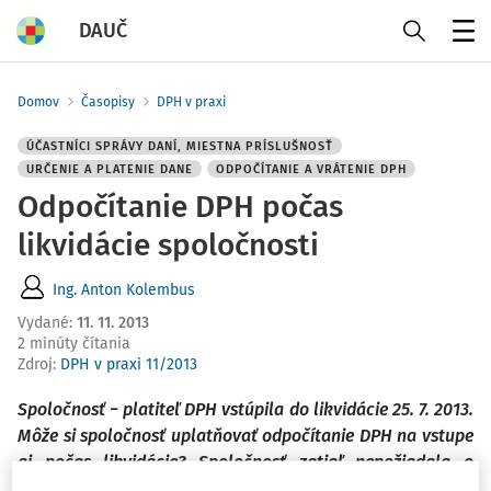
DAUČ
Menu
Domov
Časopisy
DPH v praxi
ÚČASTNÍCI SPRÁVY DANÍ, MIESTNA PRÍSLUŠNOSŤ
URČENIE A PLATENIE DANE
ODPOČÍTANIE A VRÁTENIE DPH
Odpočítanie DPH počas
likvidácie spoločnosti
Ing. Anton Kolembus
Vydané
:
11. 11. 2013
2 minúty čítania
Zdroj
:
DPH v praxi 11/2013
Spoločnosť − platiteľ DPH vstúpila do likvidácie 25. 7. 2013.
Môže si spoločnosť uplatňovať odpočítanie DPH na vstupe
aj počas likvidácie? Spoločnosť zatiaľ nepožiadala o
zrušenie registrácie k DPH z dôvodu, že na základe