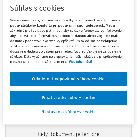
uzavretých zmlúv s obchodnými partnermi ešte prebieha
Súhlas s cookies
vývoz služieb do EÚ, čiže spoločnosť má povinnosť
Vážený návštevník, snažíme sa zo všetkých síl prinášať vysokú úroveň
podávať súhrnné výkazy.
používateľského komfortu pri používaní našich webstránok. Medzi
základné predpoklady patrí napr. aby správne fungovalo vyhľadávanie,
aby sme vás neobťažovali nevhodnou reklamou alebo aby sme mali
Zákon č. 222/2004 Z. z. o dani z pridanej hodnoty v z. n. p.
dostatok podnetov, ako web vylepšovať. Preto od Vás potrebujeme
(ďalej len „zákon o DPH“) neobsahuje osobitnú úpravu pre
súhlas so spracovaním súborov cookies, t. j. malých súborov, ktoré sa
dočasne ukladajú vo vašom prehliadači. Vopred ďakujeme za udelenie
daňovníkov v období likvidácie spoločnosti, priamo
súhlasu. Dáta využijeme na zlepšovanie našich služieb a prispôsobenie
neukladá spoločnosti v
obsahu webu priamo Vám na mieru.
Viac informácií
Odmietnut nepovinné súbory cookie
Máte predplatné?
Prihláste sa
Prijať všetky súbory cookie
Nastavenia súborov cookie
Zatiaľ ste si prečítali len začiatok...
Celý dokument je len pre