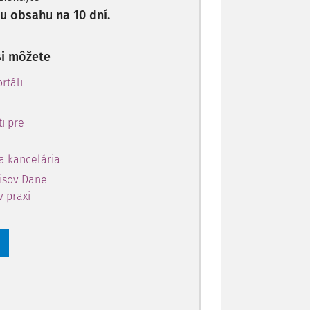
 obsahu na 10 dní.
si môžete
rtáli
i pre
a kancelária
pisov Dane
v praxi