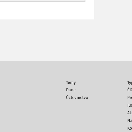
Témy
Ty
Dane
Čl
Účtovníctvo
Pr
Ju
Ak
Na
Ko