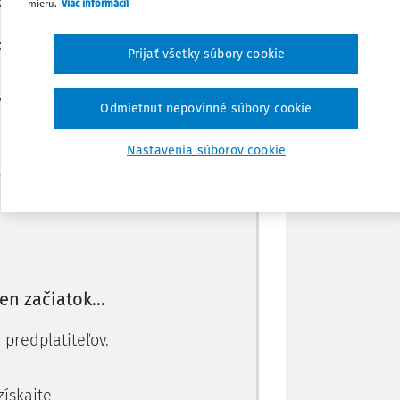
clo a švajčiarsku DPH pri dovoze tohto
mieru.
Viac informácií
hradenej DPH po dodaní tovaru rakúskemu
Stiahnuť
Prijať všetky súbory cookie
y podľa vlastných predpisov. Vo všetkých
Poznámka
Odmietnut nepovinné súbory cookie
Nastavenia súborov cookie
Máte predplatné?
Prihláste sa
len začiatok...
 predplatiteľov.
 získajte