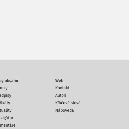
py obsahu
Web
ánky
Kontakt
edpisy
Autori
dikáty
Kľúčové slová
tuality
Nápoveda
vigátor
mentáre