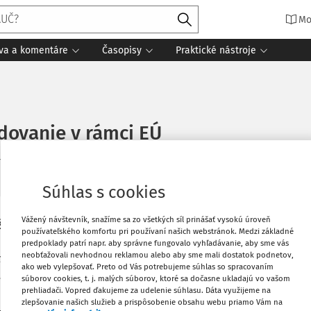
Mo
íva a komentáre
Časopisy
Praktické nástroje
dovanie v rámci EÚ
nia
Zdroj
:
DPH v praxi 11/2014
Súhlas s cookies
Vážený návštevník, snažíme sa zo všetkých síl prinášať vysokú úroveň
Švajčiarsku, získala zaujímavú zákazku v
Vytlačiť
používateľského komfortu pri používaní našich webstránok. Medzi základné
v z Nemecka a ich následný predaj do
predpoklady patrí napr. aby správne fungovalo vyhľadávanie, aby sme vás
neobťažovali nevhodnou reklamou alebo aby sme mali dostatok podnetov,
tavuje faktúru s nemeckou DPH. Počítače
Obľúbené
ako web vylepšovať. Preto od Vás potrebujeme súhlas so spracovaním
 ich následne predá do Rakúska.
súborov cookies, t. j. malých súborov, ktoré sa dočasne ukladajú vo vašom
prehliadači. Vopred ďakujeme za udelenie súhlasu. Dáta využijeme na
zlepšovanie našich služieb a prispôsobenie obsahu webu priamo Vám na
Zdieľať