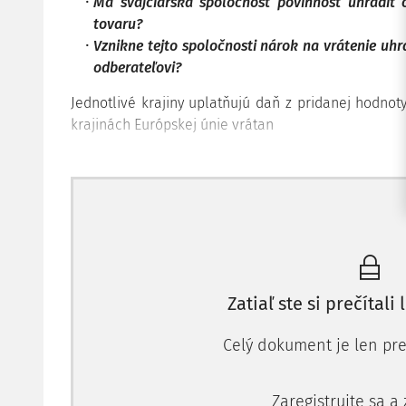
Má švajčiarska spoločnosť povinnosť uhradiť 
tovaru?
Vznikne tejto spoločnosti nárok na vrátenie u
odberateľovi?
Jednotlivé krajiny uplatňujú daň z pridanej hodnot
krajinách Európskej únie vrátan
Zatiaľ ste si prečítali 
Celý dokument je len pre
Zaregistrujte sa a