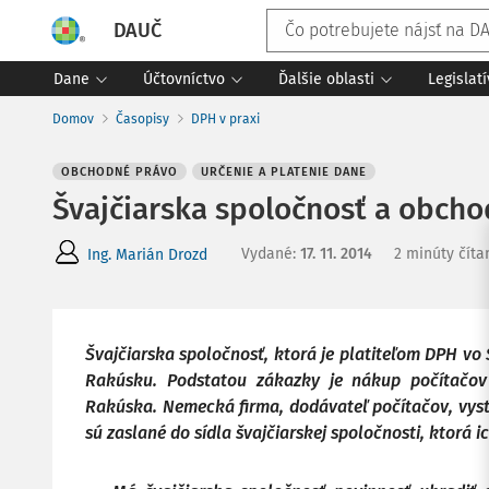
DAUČ
Dane
Účtovníctvo
Ďalšie oblasti
Legislat
Domov
Časopisy
DPH v praxi
OBCHODNÉ PRÁVO
URČENIE A PLATENIE DANE
Švajčiarska spoločnosť a obcho
Vydané
:
17. 11. 2014
2 minúty číta
Ing. Marián Drozd
Švajčiarska spoločnosť, ktorá je platiteľom DPH vo 
Rakúsku. Podstatou zákazky je nákup počítačo
Rakúska. Nemecká firma, dodávateľ počítačov, vys
sú zaslané do sídla švajčiarskej spoločnosti, ktorá