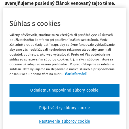
uverejňujeme posledný článok venovaný tejto téme.
Tovar dovážaný osobami z tretích krajín, či už v osobnej
Súhlas s cookies
batožine alebo doručený subjektu vo forme zásielky, ktorý
je dovážaný príležitostne a ktorý je vzhľadom na svoju
Vážený návštevník, snažíme sa zo všetkých síl prinášať vysokú úroveň
povahu určený na súkromnú, osobnú, resp. rodinnú
používateľského komfortu pri používaní našich webstránok. Medzi
základné predpoklady patrí napr. aby správne fungovalo vyhľadávanie,
potrebu osôb, ktoré ho prevážajú, alebo ktorý je jasne
aby sme vás neobťažovali nevhodnou reklamou alebo aby sme mali
určený na darovanie, možno oslobodiť od platieb
dostatok podnetov, ako web vylepšovať. Preto od Vás potrebujeme
súhlas so spracovaním súborov cookies, t. j. malých súborov, ktoré sa
uplatňovaných pri dovoze tovaru, t. j. od cla, od spotrebnej
dočasne ukladajú vo vašom prehliadači. Vopred ďakujeme za udelenie
dane, v prípade, ak ide o tovar, ktorý takejto dani podlieha,
súhlasu. Dáta využijeme na zlepšovanie našich služieb a prispôsobenie
a od DPH.
obsahu webu priamo Vám na mieru.
Viac informácií
Neobchodným dovozom sa rozumie dovoz tovaru, ak je
Odmietnut nepovinné súbory cookie
tovar určený na osobnú spotrebu cestujúceho alebo
osobnú spotrebu jeho domácnosti, alebo ak je určený ako
dar, súčasne ak povaha a množstvo tovaru nevzbudzuje
Prijať všetky súbory cookie
podozrenie, že tovar sa dováža na obchodné účely a
dovoz sa uskutočňuje príležitostne. V tomto prípade sa
Nastavenia súborov cookie
aplikuje oslobodenie podľa § 48a zákona č. 222/2004 Z. z.