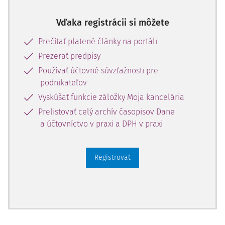
Ak zdaniteľnej osobe vznikla povinnosť podať žiadosť o
registráciu pre daň a túto žiadosť nepodala, resp. ju
Vďaka registrácii si môžete
podala oneskorene a toto
oneskorenie je viac ako 30 dní
,
zákon o DPH v § 69 ods. 13, § 55 ods. 3, § 78 ods. 9 a § 85f
Prečítať platené články na portáli
ods. 1 upravuje povinnosti a práva tejto zd
Prezerať predpisy
Používať účtovné súvzťažnosti pre
podnikateľov
Vyskúšať funkcie záložky Moja kancelária
Prelistovať celý archív časopisov Dane
a účtovníctvo v praxi a DPH v praxi
Registrovať