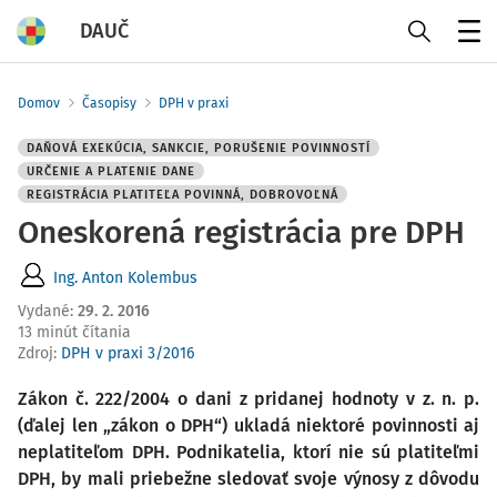
DAUČ
Menu
Domov
Časopisy
DPH v praxi
DAŇOVÁ EXEKÚCIA, SANKCIE, PORUŠENIE POVINNOSTÍ
URČENIE A PLATENIE DANE
REGISTRÁCIA PLATITEĽA POVINNÁ, DOBROVOĽNÁ
Oneskorená registrácia pre DPH
Ing. Anton Kolembus
Vydané
:
29. 2. 2016
13 minút čítania
Zdroj
:
DPH v praxi 3/2016
Zákon č. 222/2004 o dani z pridanej hodnoty v z. n. p.
(ďalej len „zákon o DPH“) ukladá niektoré povinnosti aj
neplatiteľom DPH. Podnikatelia, ktorí nie sú platiteľmi
DPH, by mali priebežne sledovať svoje výnosy z dôvodu