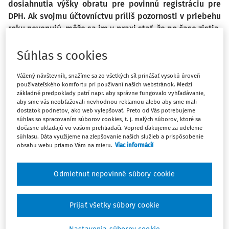
dosiahnutia výšky obratu pre povinnú registráciu pre
DPH. Ak svojmu účtovníctvu príliš pozornosti v priebehu
roku nevenujú, môže sa im v praxi stať, že po čase zistia,
že mali podať žiadosť o registráciu pre DPH.
Súhlas s cookies
Žiadosť je podnikateľ povinný podať, ak jeho obrat za 12
Vážený návštevník, snažíme sa zo všetkých síl prinášať vysokú úroveň
predchádzajúcich po sebe nasledujúcich mesiacov
používateľského komfortu pri používaní našich webstránok. Medzi
prekročil hranicu 49 790 eur. Do obratu sa na účely
základné predpoklady patrí napr. aby správne fungovalo vyhľadávanie,
aby sme vás neobťažovali nevhodnou reklamou alebo aby sme mali
registrácie pre DPH započítavajú len príjmy (výnosy) bez
dostatok podnetov, ako web vylepšovať. Preto od Vás potrebujeme
dane z dodávaných tovarov a služieb, pri ktorých je miesto
súhlas so spracovaním súborov cookies, t. j. malých súborov, ktoré sa
dočasne ukladajú vo vašom prehliadači. Vopred ďakujeme za udelenie
dodania zdaniteľného obchodu v tuzemsku.
súhlasu. Dáta využijeme na zlepšovanie našich služieb a prispôsobenie
obsahu webu priamo Vám na mieru.
Viac informácií
Ak podnikateľ poskytuje služby alebo predáva tovar,
ktorého miestom dodania je iný štát ako Slovensko, potom
takto dosiahnuté výnosy sa do sumy obratu nezahŕňajú. Do
Odmietnut nepovinné súbory cookie
obratu sa nezapočítavajú ani príjmy (výnosy) z plnení,
ktoré sú oslobodené od dane, či príjmy dosiahnuté v
Prijať všetky súbory cookie
súvislosti s postúpením pohľadávky.