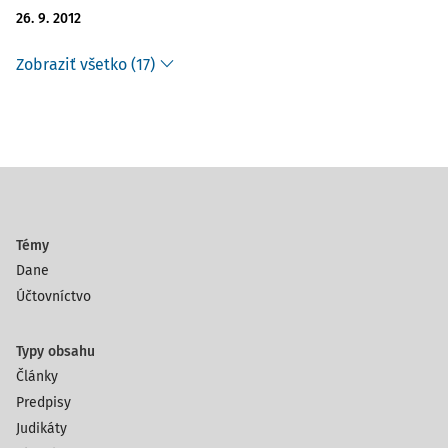
26. 9. 2012
Zobraziť všetko (17)
Témy
Dane
Účtovníctvo
Typy obsahu
Články
Predpisy
Judikáty