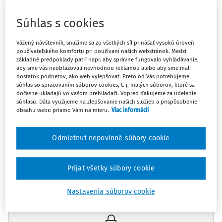
obstaráva z iného členského štátu EÚ. V mesiaci november
obstarala tovar z Rakúska v hodnote 4 000 eur. Do konca
Súhlas s cookies
novembra 2015 je hodnota nákupu tovaru spoločnosti z
iných členských štátov 15 000 eur. Aké povinnosti má táto
Vážený návštevník, snažíme sa zo všetkých síl prinášať vysokú úroveň
spoločnosť v súvislosti s DPH?
používateľského komfortu pri používaní našich webstránok. Medzi
základné predpoklady patrí napr. aby správne fungovalo vyhľadávanie,
aby sme vás neobťažovali nevhodnou reklamou alebo aby sme mali
Na účely zákona č. 222/2004 Z. z. o dani z pridanej hodnoty
dostatok podnetov, ako web vylepšovať. Preto od Vás potrebujeme
súhlas so spracovaním súborov cookies, t. j. malých súborov, ktoré sa
v z. n. p. (ďalej len „zákon o DPH“) predmetom dane je:
dočasne ukladajú vo vašom prehliadači. Vopred ďakujeme za udelenie
súhlasu. Dáta využijeme na zlepšovanie našich služieb a prispôsobenie
dodanie tovaru za protihodnotu v tuzemsku
obsahu webu priamo Vám na mieru.
Viac informácií
uskutočnené zdaniteľnou osobou, ktorá koná v
postavení zdaniteľnej osoby,
Odmietnut nepovinné súbory cookie
dodanie služby
Prijať všetky súbory cookie
Máte predplatné?
Prihláste sa
Nastavenia súborov cookie