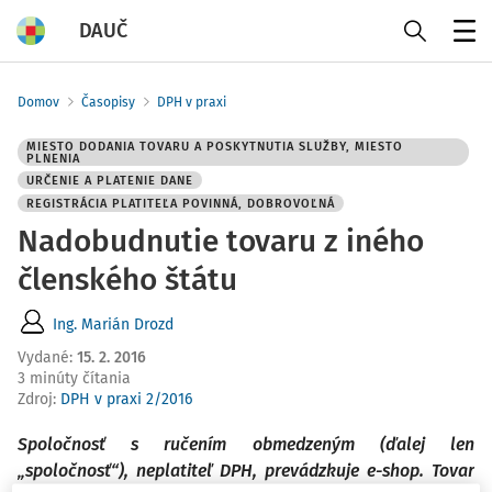
DAUČ
Menu
Domov
Časopisy
DPH v praxi
MIESTO DODANIA TOVARU A POSKYTNUTIA SLUŽBY, MIESTO
PLNENIA
URČENIE A PLATENIE DANE
REGISTRÁCIA PLATITEĽA POVINNÁ, DOBROVOĽNÁ
Nadobudnutie tovaru z iného
členského štátu
Ing. Marián Drozd
Vydané
:
15. 2. 2016
3 minúty čítania
Zdroj
:
DPH v praxi 2/2016
Spoločnosť s ručením obmedzeným (ďalej len
„spoločnosť“), neplatiteľ DPH, prevádzkuje e-shop. Tovar