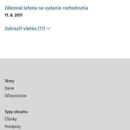
Zákonná lehota na vydanie rozhodnutia
11. 8. 2017
Zobraziť všetko (17)
Témy
Dane
Účtovníctvo
Typy obsahu
Články
Predpisy