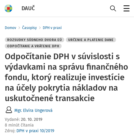
DAUČ
Menu
Domov
Časopisy
DPH v praxi
ROZSUDKY SÚDNEHO DVORA EÚ
URČENIE A PLATENIE DANE
ODPOČÍTANIE A VRÁTENIE DPH
Odpočítanie DPH v súvislosti s
výdavkami na správu finančného
fondu, ktorý realizuje investície
na účely pokrytia nákladov na
uskutočnené transakcie
Mgr. Elvíra Ungerová
Vydané
:
20. 10. 2019
8 minút čítania
Zdroj
:
DPH v praxi 10/2019