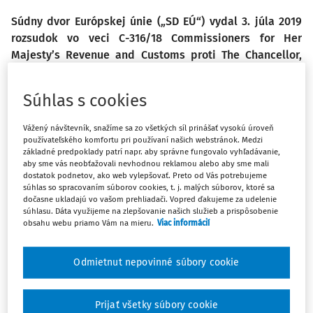
Súdny dvor Európskej únie („SD EÚ“) vydal 3. júla 2019
rozsudok vo veci C-316/18 Commissioners for Her
Majesty’s Revenue and Customs proti The Chancellor,
Masters and Scholars of the University of Cambridge.
Zaoberal sa v ňom otázkou, či zdaniteľná osoba
Súhlas s cookies
vykonávajúca činnosť podliehajúcu DPH, ako aj činnosť
oslobodenú od DPH, ktorá investuje prijaté dary a
Vážený návštevník, snažíme sa zo všetkých síl prinášať vysokú úroveň
granty do fondu a využíva príjem generovaný týmto
používateľského komfortu pri používaní našich webstránok. Medzi
základné predpoklady patrí napr. aby správne fungovalo vyhľadávanie,
fondom na pokrytie nákladov na všetky tieto činnosti, je
aby sme vás neobťažovali nevhodnou reklamou alebo aby sme mali
oprávnená odpočítať si z titulu všeobecných nákladov
dostatok podnetov, ako web vylepšovať. Preto od Vás potrebujeme
DPH zaplatenú v súvislosti s výdavkami na túto
súhlas so spracovaním súborov cookies, t. j. malých súborov, ktoré sa
dočasne ukladajú vo vašom prehliadači. Vopred ďakujeme za udelenie
investičnú činnosť.
súhlasu. Dáta využijeme na zlepšovanie našich služieb a prispôsobenie
obsahu webu priamo Vám na mieru.
Viac informácií
Predmet sporu
Odmietnut nepovinné súbory cookie
Univerzita v Cambridge je neziskovou vzdelávacou
Prijať všetky súbory cookie
inštitúciou, ktorá popri hlavnej činnosti spočívajúcej v