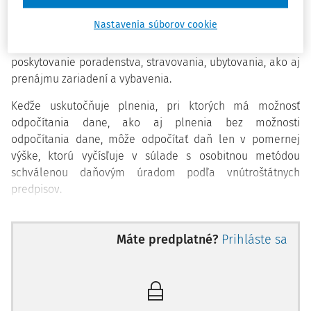
poskytovaní vzdelávacích služieb, ktoré sú oslobodené od
Nastavenia súborov cookie
DPH, vykonáva aj zdaniteľné transakcie, ako napr.
výskumné činnosti na komerčné účely, predaj publikácií,
poskytovanie poradenstva, stravovania, ubytovania, ako aj
prenájmu zariadení a vybavenia.
Keďže uskutočňuje plnenia, pri ktorých má možnosť
odpočítania dane, ako aj plnenia bez možnosti
odpočítania dane, môže odpočítať daň len v pomernej
výške, ktorú vyčísľuje v súlade s osobitnou metódou
schválenou daňovým úradom podľa vnútroštátnych
predpisov.
Činnosť tejto univerzity je čiastočne financovaná z darov a
grantov, ktoré sú vložené do fondu a následne
Máte predplatné?
Prihláste sa
investované. Tento fond spravuje tretia osoba. Univerzita
požiadala daňov