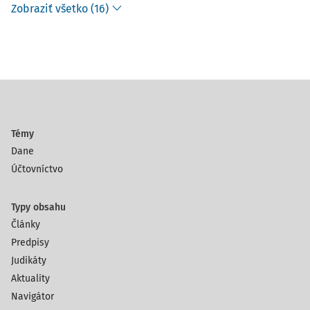
Zobraziť všetko (16)
Témy
Dane
Účtovníctvo
Typy obsahu
Články
Predpisy
Judikáty
Aktuality
Navigátor