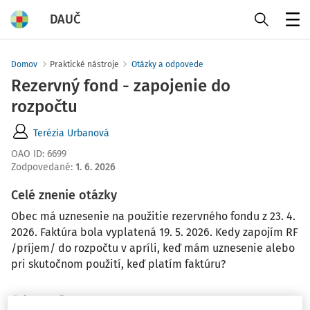
DAUČ
Menu
Domov
Praktické nástroje
Otázky a odpovede
Rezervný fond - zapojenie do
rozpočtu
Terézia Urbanová
OAO ID
:
6699
Zodpovedané
:
1. 6. 2026
Celé znenie otázky
Obec má uznesenie na použitie rezervného fondu z 23. 4.
2026. Faktúra bola vyplatená 19. 5. 2026. Kedy zapojím RF
/príjem/ do rozpočtu v apríli, keď mám uznesenie alebo
pri skutočnom použití, keď platím faktúru?
Odpoveď