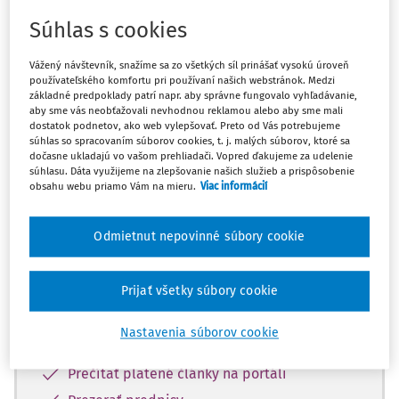
Súhlas s cookies
Máte predplatné?
Prihláste sa
Vážený návštevník, snažíme sa zo všetkých síl prinášať vysokú úroveň
používateľského komfortu pri používaní našich webstránok. Medzi
základné predpoklady patrí napr. aby správne fungovalo vyhľadávanie,
aby sme vás neobťažovali nevhodnou reklamou alebo aby sme mali
dostatok podnetov, ako web vylepšovať. Preto od Vás potrebujeme
súhlas so spracovaním súborov cookies, t. j. malých súborov, ktoré sa
Zatiaľ ste si prečítali len začiatok...
dočasne ukladajú vo vašom prehliadači. Vopred ďakujeme za udelenie
súhlasu. Dáta využijeme na zlepšovanie našich služieb a prispôsobenie
obsahu webu priamo Vám na mieru.
Viac informácií
Celý dokument je len pre predplatiteľov.
Odmietnut nepovinné súbory cookie
Zaregistrujte sa a získajte
zadarmo prístup k vybranému obsahu na
10 dní.
Prijať všetky súbory cookie
Nastavenia súborov cookie
Vďaka registrácii si môžete
Prečítať platené články na portáli